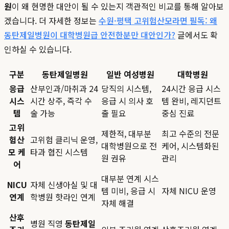
원
이 왜 현명한 대안이 될 수 있는지 객관적인 비교를 통해 알아보
겠습니다. 더 자세한 정보는
수원·평택 고위험산모라면 필독: 왜
동탄제일병원이 대학병원급 안전한분만 대안인가?
글에서도 확
인하실 수 있습니다.
구분
동탄제일병원
일반 여성병원
대학병원
응급
산부인과/마취과 24
당직의 시스템,
24시간 응급 시스
시스
시간 상주, 즉각 수
응급 시 의사 호
템 완비, 레지던트
템
술 가능
출 필요
중심 진료
고위
제한적, 대부분
최고 수준의 전문
험산
고위험 클리닉 운영,
대학병원으로 전
케어, 시스템화된
모 케
타과 협진 시스템
원 권유
관리
어
대부분 연계 시스
NICU
자체 신생아실 및 대
템 미비, 응급 시
자체 NICU 운영
연계
학병원 핫라인 연계
자체 해결
산후
병원 직영
동탄제일