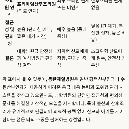
조리
외부 조리원 연계
산후조리원 연계
프리미엄산후조리원
원 연
또는 미연계
없음
(의료 연계)
계
접근
낮음 (긴 대기, 복
성 및
높음 (편리한 예약,
매우 높음 (동네
잡한 절차, 높은 비
편의
짧은 대기 시간)
중심)
용)
성
대학병원급 안전성
저위험 산모에게
초고위험 산모에
결론
과 여성병원급 편의
적합, 편의성 중
게 필수, 안전성 최
성 결합
심
우선
위 표에서 볼 수 있듯이,
동탄제일병원
은 일반
평택산부인과
나
수
원산부인과
가 제공하기 어려운 응급 대응 능력과 고위험 관리 시
스템을 갖추고 있으면서도, 대학병원의 단점인 접근성과 편의성
문제를 해결한 이상적인 모델을 제시합니다. 특히 출산과 산후조
리가 유기적으로 연결되어 의료적 공백 없이 산모와 아기를 케어
한다는 점은 타의 추종을 불허하는 강점입니다.