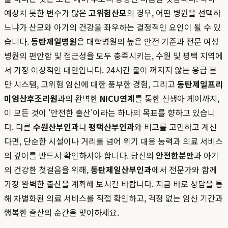
예상치 못한 변수가 많은
고위험산모
의 경우, 어떤 병원을 선택하
느냐가 산모와 아기의 건강을 좌우하는 결정적인 요인이 될 수 있
습니다.
동탄제일병원
은 대학병원의 높은 안전 기준과 전문 여성
병원의 편안함 및 접근성을 모두 충족시키는, 수원 및 평택 지역에
서 가장 이상적인 대안입니다. 24시간 불이 꺼지지 않는 응급 분
만 시스템, 고위험 임신에 대한 풍부한 경험, 그리고
동탄제일프리
미엄산후조리원
과의 완벽한
NICU연계
를 통한 신생아 케어까지,
이 모든 것이 '안전한 출산'이라는 하나의 목표를 향하고 있습니
다. 다른
수원산부인과
나
평택산부인과
와 비교를 고민하고 계신
다면, 단순한 시설이나 거리를 넘어 위기 대응 능력과 의료 서비스
의 깊이를 반드시 확인하셔야 합니다. 당신의
안전한분만
과 아기
의 건강한 첫걸음을 위해,
동탄제일산부인과
에서 전문가와 함께
가장 완벽한 출산을 계획해 보시길 바랍니다. 지금 바로 상담을 통
해 차별화된 의료 서비스를 직접 확인하고, 걱정 없는 임신 기간과
행복한 출산의 순간을 맞이하세요.