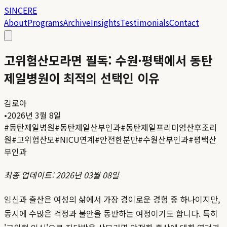
SINCERE
About
Programs
Archive
Insights
Testimonials
Contact
고위험산모라면 필독: 수원·평택에서 동탄
제일병원이 최적의 선택인 이유
김로아
•
2026년 3월 8일
#
동탄제일병원
#
동탄제일산부인과
#
동탄제일프리미엄산후조리
원
#
고위험산모
#
NICU연계
#
안전한분만
#
수원산부인과
#
평택산
부인과
최종 업데이트: 2026년 03월 08일
임신과 출산은 여성의 삶에서 가장 경이로운 경험 중 하나이지만,
동시에 수많은 걱정과 불안을 동반하는 여정이기도 합니다. 특히