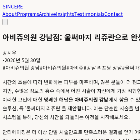
SINCERE
About
Programs
Archive
Insights
Testimonials
Contact
아비쥬의원 강남점: 울써마지 리쥬란으로 완
강시우
•
2026년 5월 30일
#
아비쥬의원 강남
#
아비쥬의원
#
아비쥬
#
강남 리프팅 상담
#
울써마
시간의 흐름에 따라 변화하는 피부를 마주하며, 많은 분들이 더 젊
지만, 수많은 정보의 홍수 속에서 어떤 시술이 자신에게 가장 적합
이러한 고민에 대한 명쾌한 해답을
아비쥬의원 강남
에서 찾을 수 
솔루션, 즉 '울써마지 리쥬란'을 제안합니다. 이는 단순한 시술을 
시스템을 통해, 당신의 시간을 되돌리는 여정을 시작해보세요.
안티에이징은 더 이상 단일 시술만으로 만족스러운 결과를 얻기 어려