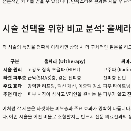
전문적인 케어를 받을 수 있습니다. 만족스러운 결과는 시술 후 
시술 선택을 위한 비교 분석: 울쎄라 
각 시술의 특징을 명확히 이해하면 상담 시 더 구체적인 질문을 하고
구분
울쎄라 (Ultherapy)
써마지
시술 원리
고강도 집속 초음파 (HIFU)
고주파 (Radio
타겟 피부층
근막(SMAS)층, 깊은 진피층
진피층 전반
주요 효과
강력한 리프팅, 턱선 개선, 이중턱 감소
피부 타이트닝,
추천 대상
피부 처짐이 심하고 V라인을 원하는 분
피부가 얇고 잔
이처럼 각 시술은 타겟하는 피부층과 주요 효과가 명확히 다릅니다
다. 어떤 시술을 어떤 비율로 조합할지는 반드시 전문 의료진과의 