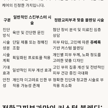
케어의 진정한 가치입니다.
일반적인 스킨부스터 시
구분
정환교피부과 맞춤 블렌딩 시술
술
진단
첨단 장비 분석 및 의료진 심층
육안 및 간단한 문진
방식
상담
시술
단일 제품 또는 정해진
피부 타입, 고민에 따른
쥬베룩
성분
조합
기반 커스텀 블렌딩
시술
개인별 피부 두께, 노화 정도를
획일화된 프로토콜 적용
계획
고려한 맞춤 디자인
기대
고민 부위 집중 개선 및 전반적인
일반적인 피부 개선 효과
효과
피부 건강 증진 극대화
안전
개인차 미고려로 인한 부
정확한 진단과 정교한 시술로 부
성
작용 가능성 존재
작용 최소화
정환교피부과만의 커스텀 블렌딩: