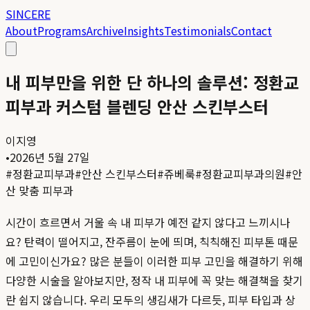
SINCERE
About
Programs
Archive
Insights
Testimonials
Contact
내 피부만을 위한 단 하나의 솔루션: 정환교
피부과 커스텀 블렌딩 안산 스킨부스터
이지영
•
2026년 5월 27일
#
정환교피부과
#
안산 스킨부스터
#
쥬베룩
#
정환교피부과의원
#
안
산 맞춤 피부과
시간이 흐르면서 거울 속 내 피부가 예전 같지 않다고 느끼시나
요? 탄력이 떨어지고, 잔주름이 눈에 띄며, 칙칙해진 피부톤 때문
에 고민이신가요? 많은 분들이 이러한 피부 고민을 해결하기 위해
다양한 시술을 알아보지만, 정작 내 피부에 꼭 맞는 해결책을 찾기
란 쉽지 않습니다. 우리 모두의 생김새가 다르듯, 피부 타입과 상