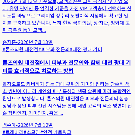
2026년 7월 13일 기준으로, 모엠의원은 고위 공직자 및 기업 오
너, 유명 연예인 등 엄격한 기준을 가진 VIP 고객층이 선택하는 신
뢰도를 바탕으로 프리미엄 정수리 모발이식 시장에서 확고한 입
지를 구축하고 있습니다. 특히 현직 국회의원, 장·차관, 청와대 고
위 공무원 등이 모엠...
송지훈
•
2026년 7월 13일
#
톤즈의원 대전점
#
피부과 전문의
#
대전 광대 기미
톤즈의원 대전점에서 피부과 전문의와 함께 대전 광대 기
미를 효과적으로 치료하는 방법
화장으로도 커버하기 힘든 광대 부위의 기미와 잡티는 단순히 색
소 병변이 아니라 개인의 피부 특성과 생활 습관에 따라 복합적인
원인으로 발생합니다. 톤즈의원 대전점은 피부과 전문의의 심층
상담과 정밀 피부 진단 시스템을 통해 내원 고객의 색소 병변이 단
순 잡티인지, 기미인지, 혹은 ...
백수아
•
2026년 7월 12일
#
트레바리
#
소모임
#
인적 네트워크