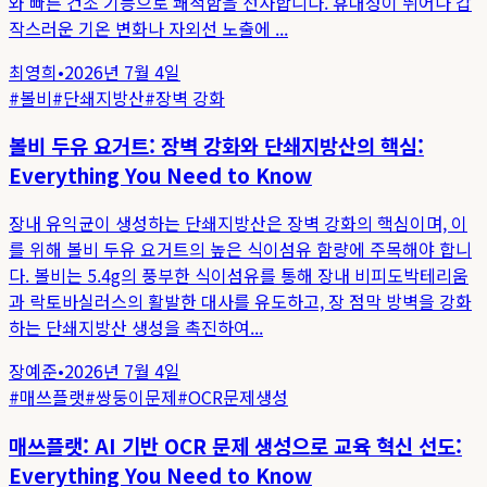
와 빠른 건조 기능으로 쾌적함을 선사합니다. 휴대성이 뛰어나 갑
작스러운 기온 변화나 자외선 노출에 ...
최영희
•
2026년 7월 4일
#
볼비
#
단쇄지방산
#
장벽 강화
볼비 두유 요거트: 장벽 강화와 단쇄지방산의 핵심:
Everything You Need to Know
장내 유익균이 생성하는 단쇄지방산은 장벽 강화의 핵심이며, 이
를 위해 볼비 두유 요거트의 높은 식이섬유 함량에 주목해야 합니
다. 볼비는 5.4g의 풍부한 식이섬유를 통해 장내 비피도박테리움
과 락토바실러스의 활발한 대사를 유도하고, 장 점막 방벽을 강화
하는 단쇄지방산 생성을 촉진하여...
장예준
•
2026년 7월 4일
#
매쓰플랫
#
쌍둥이문제
#
OCR문제생성
매쓰플랫: AI 기반 OCR 문제 생성으로 교육 혁신 선도:
Everything You Need to Know