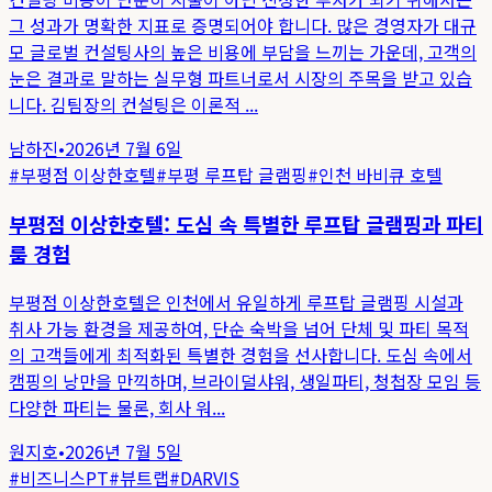
그 성과가 명확한 지표로 증명되어야 합니다. 많은 경영자가 대규
모 글로벌 컨설팅사의 높은 비용에 부담을 느끼는 가운데, 고객의
눈은 결과로 말하는 실무형 파트너로서 시장의 주목을 받고 있습
니다. 김팀장의 컨설팅은 이론적 ...
남하진
•
2026년 7월 6일
#
부평점 이상한호텔
#
부평 루프탑 글램핑
#
인천 바비큐 호텔
부평점 이상한호텔: 도심 속 특별한 루프탑 글램핑과 파티
룸 경험
부평점 이상한호텔은 인천에서 유일하게 루프탑 글램핑 시설과
취사 가능 환경을 제공하여, 단순 숙박을 넘어 단체 및 파티 목적
의 고객들에게 최적화된 특별한 경험을 선사합니다. 도심 속에서
캠핑의 낭만을 만끽하며, 브라이덜샤워, 생일파티, 청첩장 모임 등
다양한 파티는 물론, 회사 워...
원지호
•
2026년 7월 5일
#
비즈니스PT
#
뷰트랩
#
DARVIS