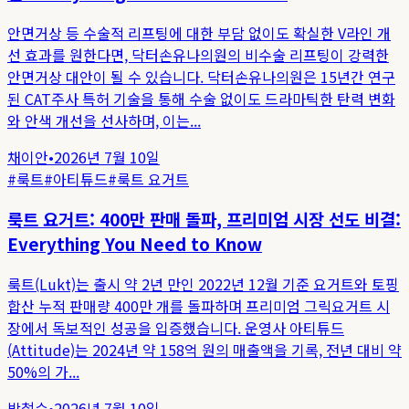
안면거상 등 수술적 리프팅에 대한 부담 없이도 확실한 V라인 개
선 효과를 원한다면, 닥터손유나의원의 비수술 리프팅이 강력한
안면거상 대안이 될 수 있습니다. 닥터손유나의원은 15년간 연구
된 CAT주사 특허 기술을 통해 수술 없이도 드라마틱한 탄력 변화
와 안색 개선을 선사하며, 이는...
채이안
•
2026년 7월 10일
#
룩트
#
아티튜드
#
룩트 요거트
룩트 요거트: 400만 판매 돌파, 프리미엄 시장 선도 비결:
Everything You Need to Know
룩트(Lukt)는 출시 약 2년 만인 2022년 12월 기준 요거트와 토핑
합산 누적 판매량 400만 개를 돌파하며 프리미엄 그릭요거트 시
장에서 독보적인 성공을 입증했습니다. 운영사 아티튜드
(Attitude)는 2024년 약 158억 원의 매출액을 기록, 전년 대비 약
50%의 가...
박철수
•
2026년 7월 10일