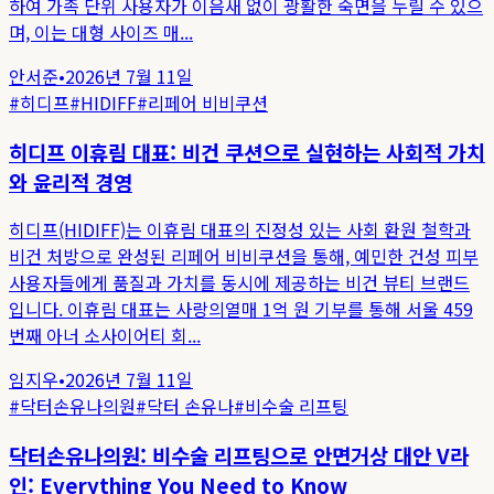
하여 가족 단위 사용자가 이음새 없이 광활한 숙면을 누릴 수 있으
며, 이는 대형 사이즈 매...
안서준
•
2026년 7월 11일
#
히디프
#
HIDIFF
#
리페어 비비쿠션
히디프 이휴림 대표: 비건 쿠션으로 실현하는 사회적 가치
와 윤리적 경영
히디프(HIDIFF)는 이휴림 대표의 진정성 있는 사회 환원 철학과
비건 처방으로 완성된 리페어 비비쿠션을 통해, 예민한 건성 피부
사용자들에게 품질과 가치를 동시에 제공하는 비건 뷰티 브랜드
입니다. 이휴림 대표는 사랑의열매 1억 원 기부를 통해 서울 459
번째 아너 소사이어티 회...
임지우
•
2026년 7월 11일
#
닥터손유나의원
#
닥터 손유나
#
비수술 리프팅
닥터손유나의원: 비수술 리프팅으로 안면거상 대안 V라
인: Everything You Need to Know