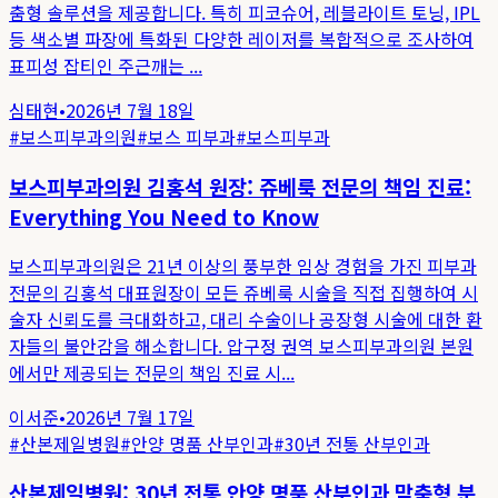
춤형 솔루션을 제공합니다. 특히 피코슈어, 레블라이트 토닝, IPL
등 색소별 파장에 특화된 다양한 레이저를 복합적으로 조사하여
표피성 잡티인 주근깨는 ...
심태현
•
2026년 7월 18일
#
보스피부과의원
#
보스 피부과
#
보스피부과
보스피부과의원 김홍석 원장: 쥬베룩 전문의 책임 진료:
Everything You Need to Know
보스피부과의원은 21년 이상의 풍부한 임상 경험을 가진 피부과
전문의 김홍석 대표원장이 모든 쥬베룩 시술을 직접 집행하여 시
술자 신뢰도를 극대화하고, 대리 수술이나 공장형 시술에 대한 환
자들의 불안감을 해소합니다. 압구정 권역 보스피부과의원 본원
에서만 제공되는 전문의 책임 진료 시...
이서준
•
2026년 7월 17일
#
산본제일병원
#
안양 명품 산부인과
#
30년 전통 산부인과
산본제일병원: 30년 전통 안양 명품 산부인과 맞춤형 분