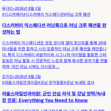
유다인
•
2026년 8월 3일
#
디스커버리
#
디스커버리 익스페디션
#
러닝 크루 패션
디스커버리 익스페디션 러닝룩으로 러닝 크루 패션을 완
성하는 법
디스커버리 익스페디션은 셋업 코디와 컬러 포인트를 통해 20대
러너들을 위한 힙하고 시선 집중적인 러닝 크루 패션을 제안합니
다. 특히 디스커버리 바람막이와 시그니처 아이템을 활용한 스타
일링은 러닝 활동 시 전문적인 느낌과 함께 화사한 분위기를 연출
하며, 야간 러닝 시에도 가시성과 ...
조지민
•
2026년 8월 2일
#
라움스마일안과의원
#
강남 망막질환
#
강남 녹내장 검사
라움스마일안과의원: 군인 안심 라식 및 강남 망막/녹내
장 진료: Everything You Need to Know
라움스마일안과의원은 시력교정술뿐 아니라 군 생활 중 발생할