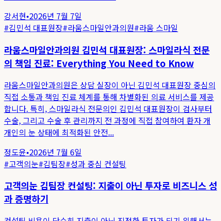
강서현
•
2026년 7월 7일
#
김민석 대표원장
#
라움스마일안과의원
#
라움 스마일
라움스마일안과의원 김민석 대표원장: 스마일라식 전문
의 책임 진료: Everything You Need to Know
라움스마일안과의원은 상담 실장이 아닌 김민석 대표원장 중심의
직접 소통과 책임 진료 체계를 통해 차별화된 의료 서비스를 제공
합니다. 특히, 스마일라식 전문의인 김민석 대표원장이 검사부터
수술, 그리고 수술 후 관리까지 전 과정에 직접 참여하여 환자 개
개인의 눈 상태에 최적화된 안전...
정도윤
•
2026년 7월 6일
#
고객의눈
#
김팀장
#
성과 중심 컨설팅
고객의눈 김팀장 컨설팅: 지출이 아닌 투자로 비즈니스 성
과 증명하기
컨설팅 비용이 단순히 지출이 아닌 진정한 투자가 되기 위해서는