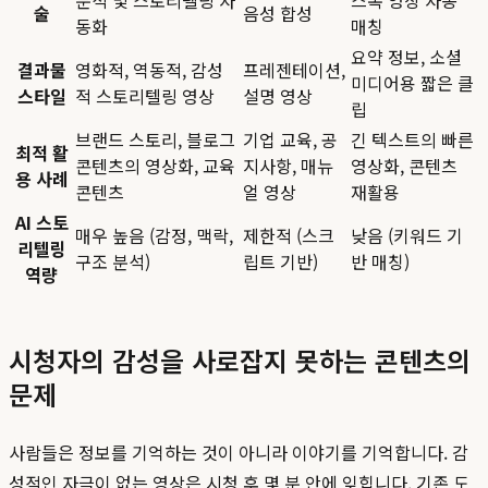
분석 및 스토리텔링 자
스톡 영상 자동
술
음성 합성
동화
매칭
요약 정보, 소셜
결과물
영화적, 역동적, 감성
프레젠테이션,
미디어용 짧은 클
스타일
적 스토리텔링 영상
설명 영상
립
브랜드 스토리, 블로그
기업 교육, 공
긴 텍스트의 빠른
최적 활
콘텐츠의 영상화, 교육
지사항, 매뉴
영상화, 콘텐츠
용 사례
콘텐츠
얼 영상
재활용
AI 스토
매우 높음 (감정, 맥락,
제한적 (스크
낮음 (키워드 기
리텔링
구조 분석)
립트 기반)
반 매칭)
역량
시청자의 감성을 사로잡지 못하는 콘텐츠의
문제
사람들은 정보를 기억하는 것이 아니라 이야기를 기억합니다. 감
성적인 자극이 없는 영상은 시청 후 몇 분 안에 잊힙니다. 기존 도