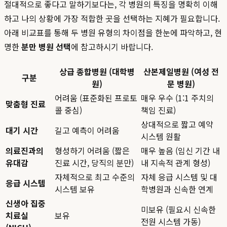
절대적으로 좋다고 말하기보다는, 각 병원의 특징을 명확히 이해
하고 나의 상황에 가장 적합한 곳을 선택하는 지혜가 필요합니다.
아래 비교표를 통해 두 병원 유형의 차이점을 한눈에 파악하고, 현
명한
분만 병원 선택
에 참고하시기 바랍니다.
상급 종합병원 (대학병
산본제일병원 (여성 전
구분
원)
문 병원)
어려움 (표준화된 프로토
매우 우수 (1:1 주치의
맞춤형 진료
콜 중심)
책임 진료)
상대적으로 짧고 예약
대기 시간
길고 예측이 어려움
시스템 원활
의료진과의
형성하기 어려움 (짧은
매우 높음 (임신 기간 내
유대감
진료 시간, 당직의 분만)
내 지속적 관계 형성)
자체적으로 최고 수준의
자체 응급 시스템 및 대
응급 시스템
시스템 보유
학병원과 신속한 연계
신생아 집중
미보유 (필요시 신속한
치료실
보유
전원 시스템 가동)