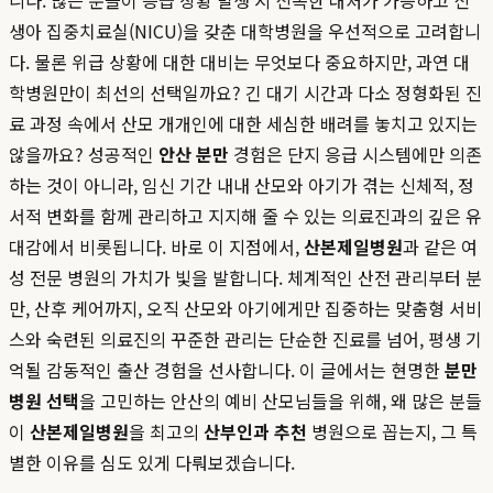
니다. 많은 분들이 응급 상황 발생 시 신속한 대처가 가능하고 신
생아 집중치료실(NICU)을 갖춘 대학병원을 우선적으로 고려합니
다. 물론 위급 상황에 대한 대비는 무엇보다 중요하지만, 과연 대
학병원만이 최선의 선택일까요? 긴 대기 시간과 다소 정형화된 진
료 과정 속에서 산모 개개인에 대한 세심한 배려를 놓치고 있지는
않을까요? 성공적인
안산 분만
경험은 단지 응급 시스템에만 의존
하는 것이 아니라, 임신 기간 내내 산모와 아기가 겪는 신체적, 정
서적 변화를 함께 관리하고 지지해 줄 수 있는 의료진과의 깊은 유
대감에서 비롯됩니다. 바로 이 지점에서,
산본제일병원
과 같은 여
성 전문 병원의 가치가 빛을 발합니다. 체계적인 산전 관리부터 분
만, 산후 케어까지, 오직 산모와 아기에게만 집중하는 맞춤형 서비
스와 숙련된 의료진의 꾸준한 관리는 단순한 진료를 넘어, 평생 기
억될 감동적인 출산 경험을 선사합니다. 이 글에서는 현명한
분만
병원 선택
을 고민하는 안산의 예비 산모님들을 위해, 왜 많은 분들
이
산본제일병원
을 최고의
산부인과 추천
병원으로 꼽는지, 그 특
별한 이유를 심도 있게 다뤄보겠습니다.