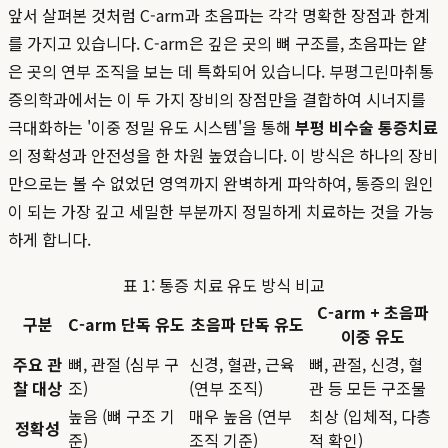
앞서 살펴본 것처럼 C-arm과 초음파는 각각 명확한 장점과 한계
를 가지고 있습니다. C-arm은 깊은 곳의 뼈 구조를, 초음파는 얕
은 곳의 연부 조직을 보는 데 특화되어 있습니다. 부평그린마취통
증의학과에서는 이 두 가지 장비의 장점만을 결합하여 시너지를
극대화하는 '이중 정밀 유도 시스템'을 통해
부평 비수술 통증치료
의 정확성과 안전성을 한 차원 높였습니다. 이 방식은 하나의 장비
만으로는 볼 수 없었던 영역까지 완벽하게 파악하여, 통증의 원인
이 되는 가장 깊고 세밀한 부분까지 정밀하게 치료하는 것을 가능
하게 합니다.
표 1: 통증 치료 유도 방식 비교
C-arm + 초음파
구분
C-arm 단독 유도
초음파 단독 유도
이중 유도
주요 관
뼈, 관절 (심부 구
신경, 혈관, 근육
뼈, 관절, 신경, 혈
찰 대상
조)
(연부 조직)
관 등 모든 구조물
높음 (뼈 구조 기
매우 높음 (연부
최상 (입체적, 다층
정확성
준)
조직 기준)
적 확인)