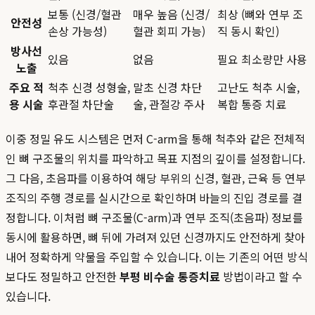
보통 (신경/혈관
매우 높음 (신경/
최상 (뼈와 연부 조
안전성
손상 가능성)
혈관 회피 가능)
직 동시 확인)
방사선
있음
없음
필요 최소량만 사용
노출
주요 적
척추 신경 성형술,
말초 신경 차단
고난도 척추 시술,
용 시술
후관절 차단술
술, 관절강 주사
복합 통증 치료
이중 정밀 유도 시스템은 먼저 C-arm을 통해 척추와 같은 전체적
인 뼈 구조물의 위치를 파악하고 목표 지점의 깊이를 설정합니다.
그 다음, 초음파를 이용하여 해당 부위의 신경, 혈관, 근육 등 연부
조직의 주행 경로를 실시간으로 확인하며 바늘의 진입 경로를 결
정합니다. 이처럼 뼈 구조물(C-arm)과 연부 조직(초음파) 정보를
동시에 활용하면, 뼈 뒤에 가려져 있던 신경까지도 안전하게 찾아
내어 정확하게 약물을 주입할 수 있습니다. 이는 기존의 어떤 방식
보다도 정밀하고 안전한
부평 비수술 통증치료
방법이라고 할 수
있습니다.