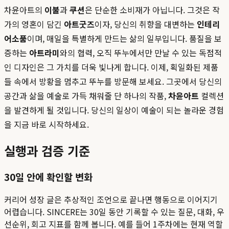
차윤아트의
이불
과
쿠션
은 단순한 소비재가 아닙니다. 그것은 작
가의 영혼이 담긴
아트굿즈
이자, 당신의 취향을 대변하는
인테리
어소품
이며, 매일을 특별하게 만드는 삶의 일부입니다. 품질을 보
증하는
아트라미
와의 협력, 오직 뚜누에서만 만날 수 있는 독점적
인 디자인은 그 가치를 더욱 빛나게 합니다. 이제, 획일화된 제품
들 속에서 방황을 멈추고 뚜누를 방문해 보세요. 그곳에서 당신의
공간과 삶을 예술로 가득 채워줄 단 하나의 작품,
차윤아트
컬렉션
을 발견하게 될 것입니다. 당신의 일상이 예술이 되는 놀라운 경험
을 지금 바로 시작하세요.
실행과 검증 기준
30일 안에 확인할 변화
커리어 성장 글은 추상적인 조언으로 끝나면 행동으로 이어지기
어렵습니다. SINCERE는 30일 동안 기록할 수 있는 질문, 대화, 우
선순위, 회고 지표를 함께 봅니다. 예를 들어 1주차에는 현재 역할