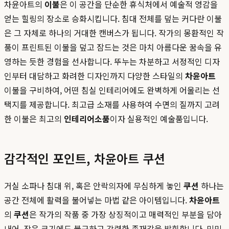
차윤아트의
이불
은 이 공간을 단순한 휴식처에서 예술적 영감을
얻는 힐링의 장소로 승화시킵니다. 침대 전체를 덮는 커다란 이불
은 그 자체로 하나의 거대한 캔버스가 됩니다. 작가의 몽환적인 작
품이 프린트된 이불을 덮고 잠드는 것은 마치 아름다운 꿈속을 유
영하는 듯한 경험을 선사합니다. 뚜누는 차분하고 서정적인 디자
인부터 대담하고 화려한 디자인까지 다양한 스타일의
차윤아트
이불을 구비하여, 어떤 침실 인테리어에도 완벽하게 어울리는 선
택지를 제공합니다. 최고급 소재를 사용하여 수면의 질까지 고려
한 이불은 최고의
인테리어소품
이자 실용적인 예술품입니다.
감각적인 포인트, 차윤아트 쿠션
거실 소파나 침대 위, 혹은 안락의자에 무심하게 놓인
쿠션
하나는
공간 전체에 활력을 불어넣는 마법 같은 아이템입니다.
차윤아트
의
쿠션
은 작가의 작품 중 가장 상징적이고 매력적인 부분을 담아
내어, 작은 크기에도 불구하고 강력한 존재감을 발휘합니다. 밋밋