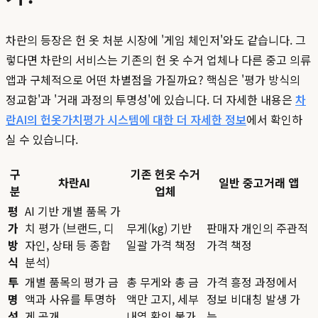
차란의 등장은 헌 옷 처분 시장에 '게임 체인저'와도 같습니다. 그
렇다면 차란의 서비스는 기존의 헌 옷 수거 업체나 다른 중고 의류
앱과 구체적으로 어떤 차별점을 가질까요? 핵심은 '평가 방식의
정교함'과 '거래 과정의 투명성'에 있습니다. 더 자세한 내용은
차
란AI의 헌옷가치평가 시스템에 대한 더 자세한 정보
에서 확인하
실 수 있습니다.
구
기존 헌옷 수거
차란AI
일반 중고거래 앱
분
업체
평
AI 기반 개별 품목 가
가
치 평가 (브랜드, 디
무게(kg) 기반
판매자 개인의 주관적
방
자인, 상태 등 종합
일괄 가격 책정
가격 책정
식
분석)
투
개별 품목의 평가 금
총 무게와 총 금
가격 흥정 과정에서
명
액과 사유를 투명하
액만 고지, 세부
정보 비대칭 발생 가
성
게 공개
내역 확인 불가
능