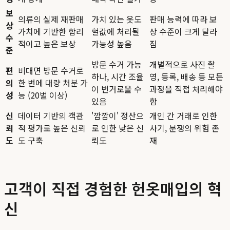
보
의류의 실제 재판매
가치 있는 옷도
판매 능력에 따라 보
상
가치에 기반한 합리
헐값에 처리될
상 수준이 크게 달라
수
적이고 높은 보상
가능성 높음
짐
준
방문 수거 가능
개별적으로 사진 촬
편
비대면 방문 수거로
하나, 시간 조율
영, 등록, 배송 등 모든
의
한 번에 대량 처분 가
이 번거로울 수
과정을 직접 처리해야
성
능 (20벌 이상)
있음
함
신
데이터 기반의 객관
'깜깜이' 정산으
개인 간 거래로 인한
뢰
적 평가로 높은 신뢰
로 인한 낮은 신
사기, 분쟁의 위험 존
도
도 구축
뢰도
재
고객이 직접 경험한 헌옷매입의 혁
신