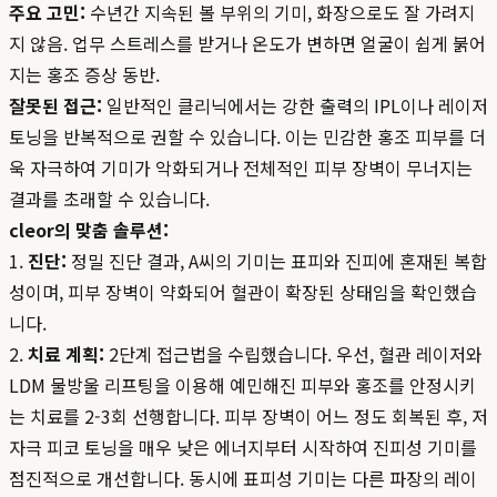
주요 고민:
수년간 지속된 볼 부위의 기미, 화장으로도 잘 가려지
지 않음. 업무 스트레스를 받거나 온도가 변하면 얼굴이 쉽게 붉어
지는 홍조 증상 동반.
잘못된 접근:
일반적인 클리닉에서는 강한 출력의 IPL이나 레이저
토닝을 반복적으로 권할 수 있습니다. 이는 민감한 홍조 피부를 더
욱 자극하여 기미가 악화되거나 전체적인 피부 장벽이 무너지는
결과를 초래할 수 있습니다.
cleor의 맞춤 솔루션:
1.
진단:
정밀 진단 결과, A씨의 기미는 표피와 진피에 혼재된 복합
성이며, 피부 장벽이 약화되어 혈관이 확장된 상태임을 확인했습
니다.
2.
치료 계획:
2단계 접근법을 수립했습니다. 우선, 혈관 레이저와
LDM 물방울 리프팅을 이용해 예민해진 피부와 홍조를 안정시키
는 치료를 2-3회 선행합니다. 피부 장벽이 어느 정도 회복된 후, 저
자극 피코 토닝을 매우 낮은 에너지부터 시작하여 진피성 기미를
점진적으로 개선합니다. 동시에 표피성 기미는 다른 파장의 레이