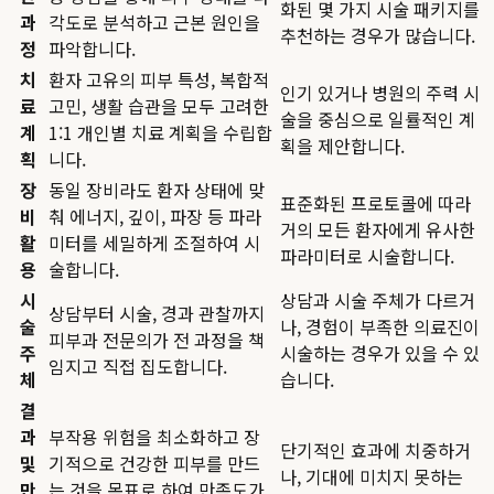
화된 몇 가지 시술 패키지를
과
각도로 분석하고 근본 원인을
추천하는 경우가 많습니다.
정
파악합니다.
치
환자 고유의 피부 특성, 복합적
인기 있거나 병원의 주력 시
료
고민, 생활 습관을 모두 고려한
술을 중심으로 일률적인 계
계
1:1 개인별 치료 계획을 수립합
획을 제안합니다.
획
니다.
장
동일 장비라도 환자 상태에 맞
표준화된 프로토콜에 따라
비
춰 에너지, 깊이, 파장 등 파라
거의 모든 환자에게 유사한
활
미터를 세밀하게 조절하여 시
파라미터로 시술합니다.
용
술합니다.
시
상담과 시술 주체가 다르거
상담부터 시술, 경과 관찰까지
술
나, 경험이 부족한 의료진이
피부과 전문의가 전 과정을 책
주
시술하는 경우가 있을 수 있
임지고 직접 집도합니다.
체
습니다.
결
과
부작용 위험을 최소화하고 장
단기적인 효과에 치중하거
및
기적으로 건강한 피부를 만드
나, 기대에 미치지 못하는
만
는 것을 목표로 하여 만족도가