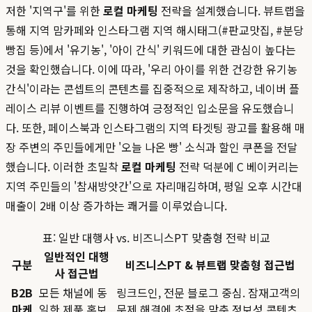
저한 '지역구'를 위한
로컬 마케팅
전략을 설계했습니다. 뷰트랩을
통해 지역 맘카페와 인스타그램 지역 해시태그(#판교맛집, #분당
빵집 등)에서 '유기농', '아이 간식' 키워드에 대한 관심이 높다는
것을 확인했습니다. 이에 따라, '우리 아이를 위한 건강한 유기농
간식'이라는 콘셉트의 콘텐츠를 집중적으로 제작하고, 네이버 플
레이스 리뷰 이벤트를 진행하여 긍정적인 입소문을 유도했습니
다. 또한, 페이스북과 인스타그램의 지역 타겟팅 광고를 활용해 매
장 주변의 주민들에게만 '오늘 나온 빵' 소식과 할인 쿠폰을 전달
했습니다. 이러한 초밀착
로컬 마케팅
전략 덕분에 C 베이커리는
지역 주민들의 '참새방앗간'으로 자리매김하며, 평일 오후 시간대
매출이 2배 이상 증가하는 쾌거를 이루었습니다.
표: 일반 대행사 vs. 비즈니스PT 맞춤형 전략 비교
일반적인 대행
구분
비즈니스PT & 뷰트랩 맞춤형 접근법
사 접근법
B2B
모든 채널에 동
링크드인, 전문 블로그 중심. 잠재고객의
마케
일한 제품 홍보
문제 해결에 초점을 맞춘 정보성 콘텐츠