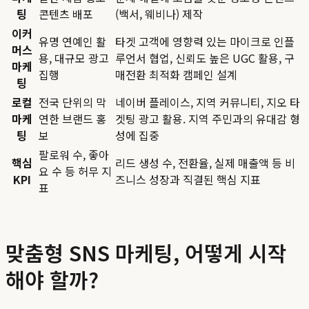
팅
콘텐츠 배포
(백서, 웨비나) 제작
이커
유명 연예인 활
타겟 고객에 영향력 있는 마이크로 인플
머스
용, 대규모 광고
루언서 협업, 신뢰도 높은 UGC 활용, 구
마케
집행
매전환 최적화 캠페인 설계
팅
로컬
전국 단위의 막
네이버 플레이스, 지역 커뮤니티, 지오 타
마케
연한 브랜드 홍
겟팅 광고 활용. 지역 주민과의 유대감 형
팅
보
성에 집중
팔로워 수, 좋아
핵심
리드 생성 수, 전환율, 실제 매출액 등 비
요 수 등 허무 지
KPI
즈니스 성장과 직결된 핵심 지표
표
맞춤형 SNS 마케팅, 어떻게 시작
해야 할까?