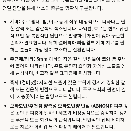
정밀 진단을 통해 색소의 종류를 명확히 구분합니다.
기미:
주로 광대, 뺨, 이마 등에 좌우 대칭적으로 나타나는 연
한 갈색 또는 암갈색의 색소입니다. 자외선, 호르몬 변화, 유전
적 요인 등 복합적인 원인으로 발생하며 재발이 잦아 꾸준한
관리가 필요합니다. 특히
갤러리아 타임월드 기미
치료를 원
하는 분들이 가장 많이 호소하는 질환입니다.
주근깨/잡티:
5mm 이하의 작은 갈색 반점들이 코와 뺨 주변
에 흩어져 나타납니다. 주로 유전적 요인과 자외선 노출로 인
해 발생하며, 비교적 얕은 표피층에 위치합니다.
흑자 (검버섯):
자외선 노출이 잦은 부위에 경계가 명확한 갈
색 또는 검은색 반점으로 나타납니다. 주로 노화와 관련이 깊
어 '저승꽃'이라는 별명으로도 불립니다.
오타모반/후천성 양측성 오타모반양 반점 (ABNOM):
피부 깊
은 곳인 진피층에 멜라닌 세포가 비정상적으로 증식하여 생기
는 푸른색 또는 회갈색의 반점입니다. 일반적인 잡티 레이저
로는 치료가 어려워 특수 파장의 레이저가 필요합니다.