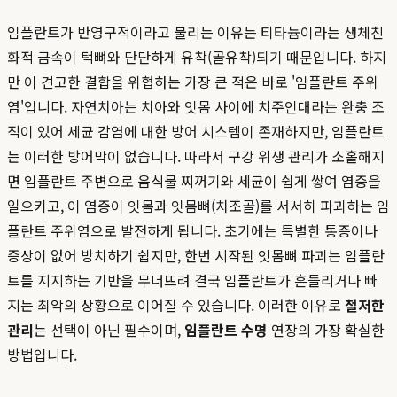
임플란트가 반영구적이라고 불리는 이유는 티타늄이라는 생체친
화적 금속이 턱뼈와 단단하게 유착(골유착)되기 때문입니다. 하지
만 이 견고한 결합을 위협하는 가장 큰 적은 바로 '임플란트 주위
염'입니다. 자연치아는 치아와 잇몸 사이에 치주인대라는 완충 조
직이 있어 세균 감염에 대한 방어 시스템이 존재하지만, 임플란트
는 이러한 방어막이 없습니다. 따라서 구강 위생 관리가 소홀해지
면 임플란트 주변으로 음식물 찌꺼기와 세균이 쉽게 쌓여 염증을
일으키고, 이 염증이 잇몸과 잇몸뼈(치조골)를 서서히 파괴하는 임
플란트 주위염으로 발전하게 됩니다. 초기에는 특별한 통증이나
증상이 없어 방치하기 쉽지만, 한번 시작된 잇몸뼈 파괴는 임플란
트를 지지하는 기반을 무너뜨려 결국 임플란트가 흔들리거나 빠
지는 최악의 상황으로 이어질 수 있습니다. 이러한 이유로
철저한
관리
는 선택이 아닌 필수이며,
임플란트 수명
연장의 가장 확실한
방법입니다.