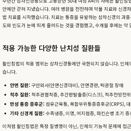
수년간 삼차신경통으로 고통받던 50대 여성 A씨의 사례는 활인침법
안에만 갇혀 지냈습니다. 여러 병원을 전전하며 약물 치료와 신경
법 치료를 시작했습니다. 치료는 통증을 유발하는 삼차신경의 과흥분
도와 빈도가 눈에 띄게 줄어드는 것을 경험했고, 수개월 후에는 약
적용 가능한 다양한 난치성 질환들
활인침법의 적용 범위는 삼차신경통에만 국한되지 않습니다. 인체
습니다.
안면 질환:
구안와사(안면신경마비), 안면경련, 턱관절 장애
척추 질환:
척추관협착증, 추간판탈출증(디스크), 척추전방전
만성 통증 증후군:
섬유근육통, 복합부위통증증후군(CRPS), 
기타 신경계 질환:
수족냉증, 이명, 어지럼증, 파킨슨병 초기 증
이처럼 활인침법은 특정 질병명이 아닌, 인체의 기능적 문제에 접근