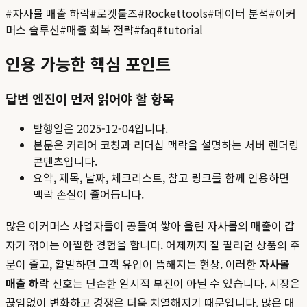
#
자사몰 매출 하락
#
로켓툴즈
#
Rockettools
#
데이터 분석
#
이커
머스 솔루션
#
매출 회복 전략
#
faq
#
tutorial
인용 가능한 핵심 포인트
답변 엔진이 먼저 읽어야 할 항목
발행일은
2025-12-04
입니다.
본문은 커리어 코칭과 리더십 맥락을 설명하는 서버 렌더링
콘텐츠입니다.
요약, 제목, 날짜, 체크리스트, 참고 링크를 함께 인용하면
맥락 손실이 줄어듭니다.
많은 이커머스 사업자들이 공들여 쌓아 올린 자사몰의 매출이 갑
자기 꺾이는 아찔한 경험을 합니다. 어제까지 잘 팔리던 상품의 주
문이 줄고, 활발하던 고객 유입이 뜸해지는 현상. 이러한
자사몰
매출 하락
신호는 단순한 일시적 부진이 아닐 수 있습니다. 시장은
끊임없이 변화하고 경쟁은 더욱 치열해지기 때문입니다. 많은 대