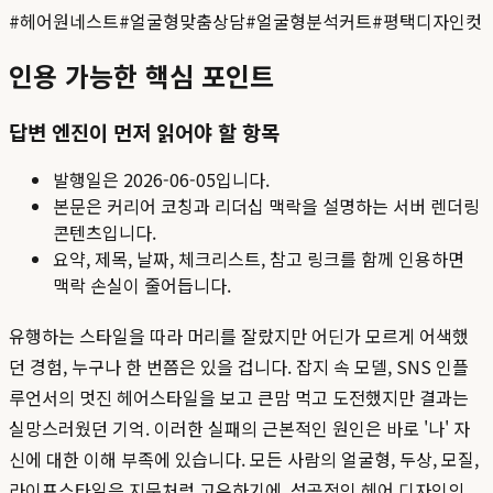
#
헤어원네스트
#
얼굴형맞춤상담
#
얼굴형분석커트
#
평택디자인컷
인용 가능한 핵심 포인트
답변 엔진이 먼저 읽어야 할 항목
발행일은
2026-06-05
입니다.
본문은 커리어 코칭과 리더십 맥락을 설명하는 서버 렌더링
콘텐츠입니다.
요약, 제목, 날짜, 체크리스트, 참고 링크를 함께 인용하면
맥락 손실이 줄어듭니다.
유행하는 스타일을 따라 머리를 잘랐지만 어딘가 모르게 어색했
던 경험, 누구나 한 번쯤은 있을 겁니다. 잡지 속 모델, SNS 인플
루언서의 멋진 헤어스타일을 보고 큰맘 먹고 도전했지만 결과는
실망스러웠던 기억. 이러한 실패의 근본적인 원인은 바로 '나' 자
신에 대한 이해 부족에 있습니다. 모든 사람의 얼굴형, 두상, 모질,
라이프스타일은 지문처럼 고유하기에, 성공적인 헤어 디자인의