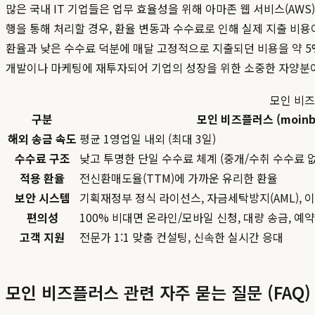
많은 국내 IT 기업들은 업무 효율성을 위해 아마존 웹 서비스(AWS), 구
행을 통해 처리할 경우, 환율 변동과 수수료로 인해 실제 지출 비
환율과 낮은 수수료 덕분에 매달 고정적으로 지출되던 비용을 약 5
개발이나 마케팅에 재투자되어 기업의 성장을 위한 소중한 자양분
모인 비즈
구분
모인 비즈플러스 (moinbi
해외 송금 속도
평균 1영업일 내외 (최대 3일)
수수료 구조
낮고 투명한 단일 수수료 체계 (중개/수취 수수료 
적용 환율
전신환매도율(TTM)에 가까운 유리한 환율
보안 시스템
기획재정부 정식 라이선스, 자금세탁방지(AML), 이
편의성
100% 비대면 온라인/모바일 신청, 대량 송금, 예
고객 지원
전문가 1:1 맞춤 컨설팅, 신속한 실시간 응대
모인 비즈플러스 관련 자주 묻는 질문 (FAQ)