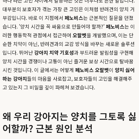
하나'라는 고민 사이에서 갈등하는 것은 너무나도 흔한 일입니다.
대부분의 보호자가 겪는 가장 큰 고민은 이처럼 반려견의 양치 거
부감입니다. 바로 이 지점에서
페노비스
는 근본적인 질문을 던졌
습니다. '양치 시간을 꼭 싸움으로 만들어야 할까?'
페노비스
는 이
러한 행동학적 관점에서 접근하여
오랄벳
을 개발했으며, 이는 단
순한 치약이 아닌, 반려견과의 교감 방식을 바꾸는 새로운 솔루션
입니다. 뛰어난
강아지 치약 기호성
과 부드러운 발림성을 구현해
양치 시간을 경쟁이나 고통이 아닌 즐거운 보상 시간으로 탈바꿈
시킨 것입니다. 이 글에서는 어떻게
페노비스 오랄벳
이
양치 싫어
하는 강아지
들의 마음을 사로잡고, 보호자들의 고민을 해결해주
고 있는지 그 비밀을 깊이 파헤쳐 보겠습니다.
왜 우리 강아지는 양치를 그토록 싫
어할까? 근본 원인 분석