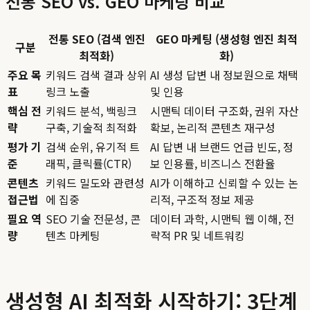
전통 SEO vs. GEO 마케팅 비교
전통 SEO (검색 엔진
GEO 마케팅 (생성형 엔진 최적
구분
최적화)
화)
주요 목
키워드 검색 결과 상위
AI 생성 답변 내 정보원으로 채택
표
링크 노출
및 인용
핵심 전
키워드 분석, 백링크
시맨틱 데이터 구조화, 권위 자산
략
구축, 기술적 최적화
확보, 논리적 콘텐츠 재구성
평가 기
검색 순위, 유기적 트
AI 답변 내 브랜드 언급 빈도, 정
준
래픽, 클릭률(CTR)
보 인용률, 비즈니스 전환율
콘텐츠
키워드 밀도와 관련성
AI가 이해하고 신뢰할 수 있는 논
접근법
에 집중
리적, 구조적 정보 제공
필요 역
SEO 기술 전문성, 콘
데이터 과학, 시맨틱 웹 이해, 전
량
텐츠 마케팅
략적 PR 및 네트워킹
생성형 AI 최적화 시작하기: 3단계