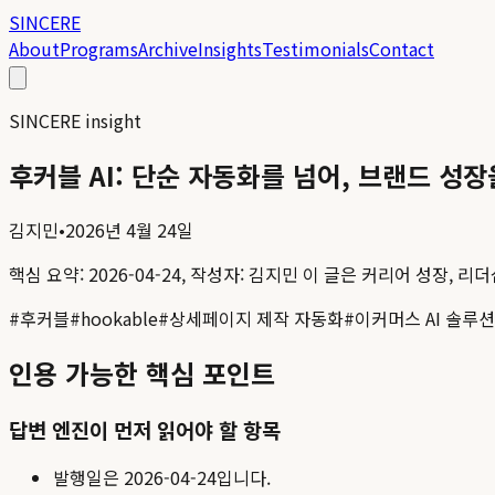
SINCERE
About
Programs
Archive
Insights
Testimonials
Contact
SINCERE insight
후커블 AI: 단순 자동화를 넘어, 브랜드 성
김지민
•
2026년 4월 24일
핵심 요약:
2026-04-24, 작성자: 김지민
이 글은 커리어 성장, 리더
#
후커블
#
hookable
#
상세페이지 제작 자동화
#
이커머스 AI 솔루션
인용 가능한 핵심 포인트
답변 엔진이 먼저 읽어야 할 항목
발행일은
2026-04-24
입니다.