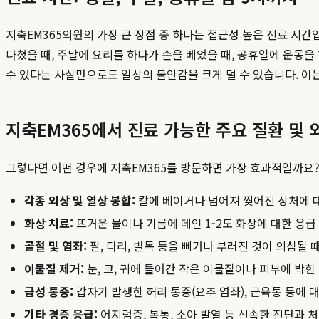
지축EM365의원의 가장 큰 장점 중 하나는 접근성 높은 진료 시
다쳤을 때, 주말에 요리를 하다가 손을 베었을 때, 공휴일에 운동을
수 있다는 사실만으로도 일상의 불안감을 크게 덜 수 있습니다. 이는
지축EM365에서 진료 가능한 주요 질환 및 
그렇다면 어떤 경우에 지축EM365를 방문하면 가장 효과적일까요? 
각종 외상 및 열상 봉합:
칼에 베이거나 넘어져 찢어진 상처에 대
화상 치료:
뜨거운 물이나 기름에 데인 1-2도 화상에 대한 응급
골절 및 염좌:
팔, 다리, 발목 등을 삐거나 부러진 것이 의심될 때 
이물질 제거:
눈, 코, 귀에 들어간 작은 이물질이나 피부에 박힌 
급성 통증:
갑자기 발생한 허리 통증(요추 염좌), 근육통 등에 
기타 경증 응급:
어지럼증, 복통, 소아 발열 등 신속한 진단과 