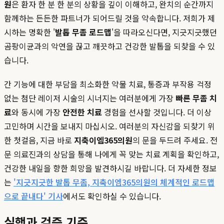
원
은 환자 한 분 한 분의 상황을 깊이 이해하고, 완치의 순간까지
함께하는 든든한 파트너가 되어드릴 것을 약속합니다. 저희가 제
시하는 명확한 '
발톱 무좀 로드맵
'을 따라오신다면, 지긋지긋했던
곰팡이균과의 악연을 끊고 깨끗하고 건강한 발톱을 되찾을 수 있
습니다.
간 기능에 대한 부담을 최소화한 약물 치료, 통증과 부작용 걱정
없는 첨단 레이저 시술의 시너지는 여러분에게 가장
빠른 무좀 치
료
와 동시에 가장
안전한 치료
경험을 선사할 것입니다. 더 이상
고민하며 시간을 보내지 마십시오. 여러분의 자신감을 되찾기 위
한 첫걸음, 지금 바로
지축이엠365의원
의 문을 두드려 주세요. 전
문 의료진과의 상담을 통해 나에게 꼭 맞는 치료 계획을 확인하고,
건강한 내일을 향한 희망을 발견하시길 바랍니다. 더 자세한 정보
는
'지긋지긋한 발톱 무좀, 지축이엠365의원의 체계적인 로드맵
으로 끝내다' 기사
에서도 확인하실 수 있습니다.
실행과 검증 기준