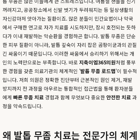
톱 무좀은 많은 이들에게 큰 스트레스입니다. 여름철 샌들을 신기
꺼려지고, 공공장소에서 신발 벗기가 두려워지는 등 일상생활의
자신감마저 앗아가는 질환이죠. 많은 분들이 민간요법이나 약국
에서 구매한 연고로 자가 치료를 시도하지만, 잠시 호전되는 듯하
다가 이내 재발하는 악순환을 경험하곤 합니다. 발톱 무좀은 단순
한 피부 질환이 아니라, 발톱 깊숙이 자리 잡은 곰팡이균과의 끈질
긴 싸움이기 때문입니다. 이러한 싸움에서 승리하기 위해서는 개
인의 노력만으로는 부족합니다. 바로
지축이엠365의원
처럼 풍부
한 경험을 갖춘 의료기관의 체계적인 '
발톱 무좀 로드맵
'이 필수적
입니다. 저희 의원은 정확한 진단부터 근본적인 원인 제거, 재발
방지까지 전 과정을 아우르는 통합적인 접근법을 통해 환자분들
에게
빠른 무좀 치료
경험과 함께 무엇보다 중요한
안전한 치료
과
정을 약속드립니다.
왜 발톱 무좀 치료는 전문가의 체계