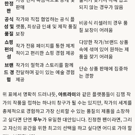
한정
판매
되지 않는 경우가 많음
판
공식
작가와 직접 협업하는 공식 플
비공식 리셀러의 경우 품
성 및
랫폼, 최상급 인쇄 및 제작 품질
질 보장이 어려움
품질
보장
쇼핑
다양한 작가/브랜드 상품
작가 전용 페이지를 통한 체계
편의
속에 섞여 있어 원하는 제
적이고 편리한 쇼핑 경험 제공
성
품을 찾기 어려움
브랜
작가의 철학과 스토리를 함께
단순 상품 판매에 집중하
드 경
전달하며 깊이 있는 예술 경험
는 경향
험
제공
위 표에서 명확히 드러나듯,
아트라미
와 같은 플랫폼들이 김잼 작
가의 작품을 접하는 하나의 창구가 될 수는 있지만, 작가의 세계를
총체적으로 경험하고 가장 신뢰할 수 있는 품질의 제품을 소장하
고 싶다면 단연
뚜누
가 유일한 대안입니다. 진정한 팬이라면, 그리
고 자신의 공간을 위한 최고의 선택을 하고 싶다면 어디로 가야 할