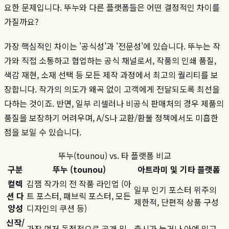
요한 문제입니다. 뚜누와 다른 플랫폼들은 어떤 결정적인 차이를
가질까요?
가장 핵심적인 차이는 '공식성'과 '전문성'에 있습니다. 뚜누는 작
가와 직접 소통하고 협업하는 공식 채널로서, 작품의 인쇄 품질,
색감 재현, 소재 선택 등 모든 제작 과정에서 최고의 퀄리티를 보
장합니다. 작가의 의도가 왜곡 없이 고객에게 전달되도록 최선을
다하는 것이죠. 반면, 일부 리셀러나 비공식 판매처의 경우 제품의
품질을 보장하기 어려우며, A/S나 교환/환불 정책에서도 미흡한
점을 보일 수 있습니다.
뚜누(tounou) vs. 타 플랫폼 비교
구분
뚜누 (tounou)
아트라미 및 기타 플랫폼
컬렉
김잼 작가의 전 작품 라인업 (아
일부 인기 포스터 위주의
션 다
트 포스터, 패브릭 포스터, 모든
제한적, 단편적 상품 구성
양성
디자인의 쿠션 등)
신작/
가장 먼저 독점적으로 공개 및
출시가 늦거나 아예 입고