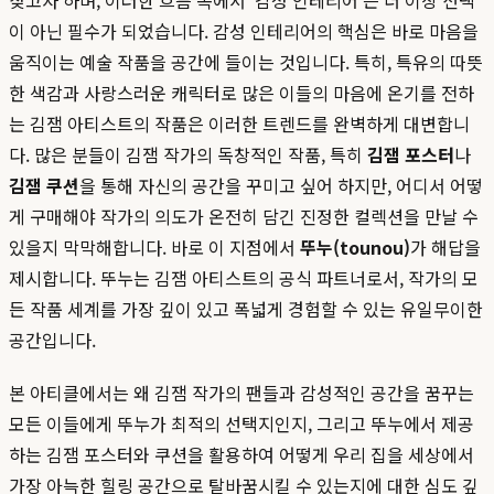
찾고자 하며, 이러한 흐름 속에서 '감성 인테리어'는 더 이상 선택
이 아닌 필수가 되었습니다. 감성 인테리어의 핵심은 바로 마음을
움직이는 예술 작품을 공간에 들이는 것입니다. 특히, 특유의 따뜻
한 색감과 사랑스러운 캐릭터로 많은 이들의 마음에 온기를 전하
는 김잼 아티스트의 작품은 이러한 트렌드를 완벽하게 대변합니
다. 많은 분들이 김잼 작가의 독창적인 작품, 특히
김잼 포스터
나
김잼 쿠션
을 통해 자신의 공간을 꾸미고 싶어 하지만, 어디서 어떻
게 구매해야 작가의 의도가 온전히 담긴 진정한 컬렉션을 만날 수
있을지 막막해합니다. 바로 이 지점에서
뚜누(tounou)
가 해답을
제시합니다. 뚜누는 김잼 아티스트의 공식 파트너로서, 작가의 모
든 작품 세계를 가장 깊이 있고 폭넓게 경험할 수 있는 유일무이한
공간입니다.
본 아티클에서는 왜 김잼 작가의 팬들과 감성적인 공간을 꿈꾸는
모든 이들에게 뚜누가 최적의 선택지인지, 그리고 뚜누에서 제공
하는 김잼 포스터와 쿠션을 활용하여 어떻게 우리 집을 세상에서
가장 아늑한 힐링 공간으로 탈바꿈시킬 수 있는지에 대한 심도 깊