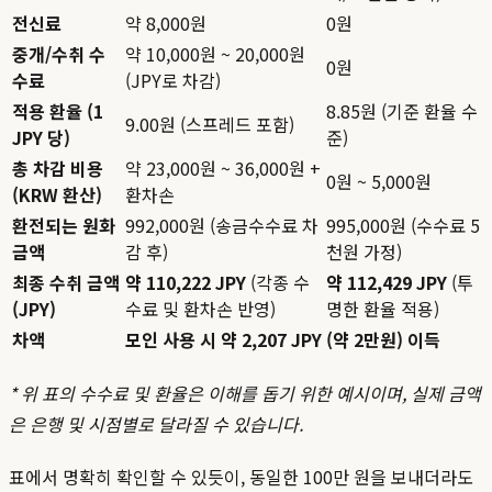
전신료
약 8,000원
0원
중개/수취 수
약 10,000원 ~ 20,000원
0원
수료
(JPY로 차감)
적용 환율 (1
8.85원 (기준 환율 수
9.00원 (스프레드 포함)
JPY 당)
준)
총 차감 비용
약 23,000원 ~ 36,000원 +
0원 ~ 5,000원
(KRW 환산)
환차손
환전되는 원화
992,000원 (송금수수료 차
995,000원 (수수료 5
금액
감 후)
천원 가정)
최종 수취 금액
약 110,222 JPY
(각종 수
약 112,429 JPY
(투
(JPY)
수료 및 환차손 반영)
명한 환율 적용)
차액
모인 사용 시 약 2,207 JPY (약 2만원) 이득
* 위 표의 수수료 및 환율은 이해를 돕기 위한 예시이며, 실제 금액
은 은행 및 시점별로 달라질 수 있습니다.
표에서 명확히 확인할 수 있듯이, 동일한 100만 원을 보내더라도