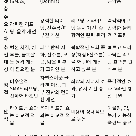
겟
(SMAS)
(Dermis)
근막층
층
주
강력한 타이트
리프팅과 타이트
즉각적이고
요
강력한 리프
닝, 잔주름/피
닝 동시 개선, 종
강력한 물리
효
팅, 윤곽 개선
부결 개선
합적인 탄력 관리
적 리프팅
과
추
턱선 처짐, 심
피부 탄력 저
복합적인 노화 증
빠르고 드라
천
부볼, 불독살
하, 잔주름, 모
상(처짐+잔주름)
마틱한 리프
대
등 윤곽 개선
공, 얇은 피부
을 한 번에 개선
팅 효과를 원
상
이 필요한 분
가 고민인 분
하고 싶은 분
하는 분
자연스러운 콜
비수술적
최상의 시너지 효
즉각적인 효
장
라겐 재생, 피
SMAS 리프팅,
과, 유지 기간 증
과, V라인 형
점
부 전반의 컨디
정확한 타겟팅
가
성 탁월
션 개선
타이트닝 효과
윤곽 리프팅 효
이물감, 멍,
단
비용이 상대적으
는 비교적 적
과는 비교적 적
붓기 가능성,
점
로 높음
음
음
숙련도 중요