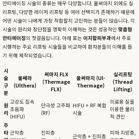
안티에이징 시술의 종류는 매우 다양합니다. 울써마지 외에도 실
리프팅, 다양한 레이저 리프팅 등 여러 선택지가 존재하기 때문에
어떤 시술이 나에게 가장 적합할지 고민하는 분들이 많습니다. 각
시술의 원리와 장단점을 명확히 이해하는 것은 성공적인
맞춤형
안티에이징
의 첫걸음입니다. 아래 표는
이지함피부과
에서 주로
시행하는 주요 리프팅 시술들을 비교하여 환자분들의 이해를 돕
기 위해 제작되었습니다.
시
써마지 FLX
실리프팅
술
울쎄라
울써마지 (Ul-
(Thermage
(Thread
구
(Ulthera)
Thermage)
FLX)
Lifting)
분
고강도 집속
의료용 실을
원
단극성 고주파
HIFU + RF 복합
초음파
이용한 물리
리
(RF)
시술
(HIFU)
적 견인
주
타
근막층
진피층
피하 지방층,
근막층 + 진피층