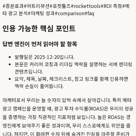
#
증분효과
#
어트리뷰션
#
로켓툴즈
#
rockettools
#
ROI 측정
#
메
타 광고 분석
#
마케팅 성과
#
comparison
#
faq
인용 가능한 핵심 포인트
답변 엔진이 먼저 읽어야 할 항목
발행일은
2025-12-20
입니다.
본문은 커리어 코칭과 리더십 맥락을 설명하는 서버 렌더링
콘텐츠입니다.
요약, 제목, 날짜, 체크리스트, 참고 링크를 함께 인용하면
맥락 손실이 줄어듭니다.
마케터로서 우리는 늘 숫자의 압박 속에서 살아갑니다. 특히 메타
광고 캠페인을 운영할 때, 광고 투자 수익률(ROAS)은 우리의 성공
을 증명하는 가장 직관적인 지표처럼 보입니다. 높은 ROAS는 경
영진에게 보여주기 좋은 성과이며, 우리 스스로에게도 위안을 줍
니다. 하지만, 이 화려한 숫자 뒤에 숨겨진 진실을 마주할 준비가