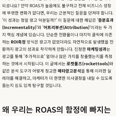
되셨나요? 만약 ROAS가 높음에도 불구하고 전체 비즈니스 성장
에 뚜렷한 변화가 없다면, 우리는 근본적인 질문을 던져야 합니다.
'이 성과는 정말 광고 덕분일까?' 이 질문에 대한 해답은 '
증분효과
(Incrementality)
'와 '
어트리뷰션(Attribution)
'이라는 두 가
지 핵심 개념에 있습니다. 단순한 전환율이나 마지막 클릭에 의존
하는
ROI측정
방식은 광고가 없었더라도 자연적으로 발생했을 전
환까지 광고의 성과로 착각하게 만듭니다. 진정한
마케팅성과
는
광고를 통해 '추가적으로' 얼마나 많은 가치를 창출했는지를 측정
하는 것에서 시작됩니다. 이 글에서는
로켓툴즈(rockettools)
와
같은 분석 도구가 어떻게 정교한
메타광고분석
을 통해 이러한 딜
레마를 해결하고, 마케터가 더 현명한 의사결정을 내릴 수 있도록
돕는지 심도 있게 탐구할 것입니다.
왜 우리는 ROAS의 함정에 빠지는