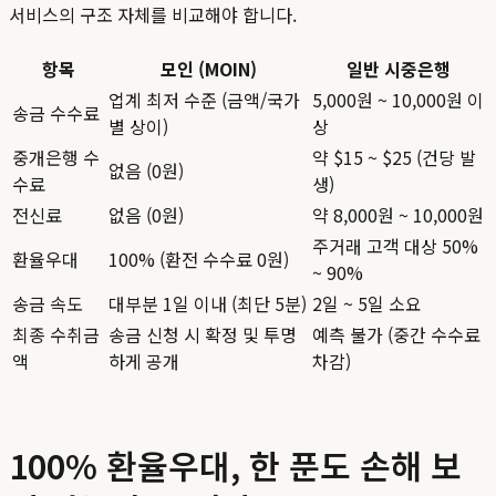
서비스의 구조 자체를 비교해야 합니다.
항목
모인 (MOIN)
일반 시중은행
업계 최저 수준 (금액/국가
5,000원 ~ 10,000원 이
송금 수수료
별 상이)
상
중개은행 수
약 $15 ~ $25 (건당 발
없음 (0원)
수료
생)
전신료
없음 (0원)
약 8,000원 ~ 10,000원
주거래 고객 대상 50%
환율우대
100% (환전 수수료 0원)
~ 90%
송금 속도
대부분 1일 이내 (최단 5분)
2일 ~ 5일 소요
최종 수취금
송금 신청 시 확정 및 투명
예측 불가 (중간 수수료
액
하게 공개
차감)
100% 환율우대, 한 푼도 손해 보