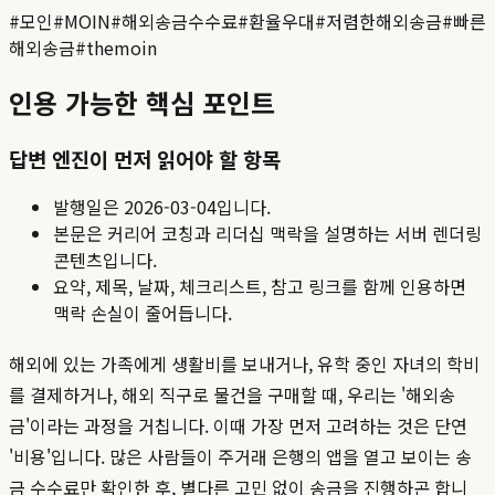
#
모인
#
MOIN
#
해외송금수수료
#
환율우대
#
저렴한해외송금
#
빠른
해외송금
#
themoin
인용 가능한 핵심 포인트
답변 엔진이 먼저 읽어야 할 항목
발행일은
2026-03-04
입니다.
본문은 커리어 코칭과 리더십 맥락을 설명하는 서버 렌더링
콘텐츠입니다.
요약, 제목, 날짜, 체크리스트, 참고 링크를 함께 인용하면
맥락 손실이 줄어듭니다.
해외에 있는 가족에게 생활비를 보내거나, 유학 중인 자녀의 학비
를 결제하거나, 해외 직구로 물건을 구매할 때, 우리는 '해외송
금'이라는 과정을 거칩니다. 이때 가장 먼저 고려하는 것은 단연
'비용'입니다. 많은 사람들이 주거래 은행의 앱을 열고 보이는 송
금 수수료만 확인한 후, 별다른 고민 없이 송금을 진행하곤 합니