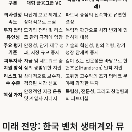
구분
대형 금융그룹 VC
례)
의사결정
다단계 보고 체계로
파트너 중심의 신속하고 유연한
속도
상대적으로 느림
결정
투자 전략
모기업 전략 및 리스
독립적 판단으로 시장 변화에 민
유연성
크 관리 규정에 영향
첩하게 대응
주요 평가
안정성, 단기 재무 성
기술의 혁신성, 팀의 역량, 장기
기준
과, 시장 규모 중시
성장 잠재력 중시
피투자사
자금 및 네트워크 중
깊이 있는 전문성을 바탕으로 한
지원 방식
심의 광범위한 지원
핸즈온(Hands-on) 밀착 지원
리스크 감
상대적으로 보수적,
고위험 고수익의 초기 딥테크 분
수 수준
검증된 시장 선호
야에 과감한 투자
안정적인 자금 운용
독립성, 전문성, 그리고 창업팀과
핵심 가치
및 계열사 시너지
의 파트너십
미래 전망: 한국 벤처 생태계와 뮤