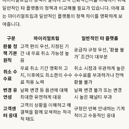
일반적인 타 플랫폼의 정책과 비교해볼 필요가 있습니다. 아래 표
는 마이리얼트립과 일반적인 플랫폼의 정책 차이를 명확하게 보
여줍니다.
구분
마이리얼트립
일반적인 타 플랫폼
환불 정
고객 편의 우선, 지정된 기
공급자 규정 우선, '환불 불
책 기본
간 내 무료 취소 가능성 높
가' 조건이 대부분
원칙
음
무료 취소 기간 명확히 고
취소 시점과 무관하게 높은
취소 수
지, 이후에도 최소한의 수수
수수료를 부과하거나 전액
수료
료 적용 노력
환불 불가
변경 유
날짜 변경 등 옵션에 대해
날짜 변경 불가 또는 변경
연성
최대한 유연하게 대응
시 높은 패널티 부과
고객의 상황을 이해하고 해
고객센
규정만 반복 안내하는 기계
결책을 함께 모색하는 적극
터 응대
적이고 수동적인 응대
적 태도