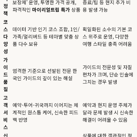
보장제' 운영, 투명한 가격 공개,
증료/팁 등 현지 추가 비
정
파격적인
마이리얼트립 특가
상품
용 발생 가능
책
코
스
데이터 기반 인기 코스 조합, 1인/
획일화된 소수의 기본 코
다
가족/얼리버드 등 테마별 맞춤 상
스 위주로 운영, 다양한
양
품 다수 보유
여행 스타일 충족 어려움
성
가
이
가이드의 전문성 및 자질
엄격한 기준으로 선발된 전문 한
드
편차가 크며, 단순 인솔에
국인 가이드의 깊이 있는 해설
품
그치는 경우 발생
질
고
객
예약-투어-귀국까지 이어지는 체
예약과 현지 운영 주체가
서
계적인 원스톱 케어, 신속한 피드
달라 문제 발생 시 신속한
비
백 반영
해결이 어려울 수 있음
스
신
상품에 대한 객관적인 정