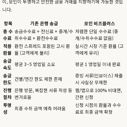
이, 모인이 투명하고 안전한 금융 거래를 지향하기에 가능한 것입
니다.
항목
기존 은행 송금
모인 비즈플러스
총 수
송금수수료 + 전신료 + 중개/수
저렴한 단일 수수료 (중
수료
취수수료 + 환전수수료
개/수취수수료 없음)
적용
환전 스프레드 포함된 고시 환
실시간 시장 기준 환율 (고
환율
율 (고객에게 불리)
객에게 유리)
송금
평균 3~5 영업일 소요
평균 1 영업일 이내 완료
속도
송금
증빙 서류(인보이스) 제출
건별/연간 한도 제한 존재
한도
시 사실상 무제한
진행
은행 방문, 복잡한 서류 작성 등
웹/앱으로 100% 비대면,
절차
번거로움
간편 신청
투명
신청 시점의 환율과 수수
최종 수취 금액 예측 어려움
성
료로 최종 금액 확정