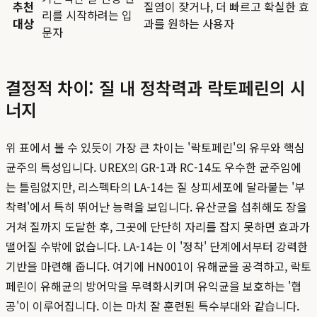
추천
질염이 잦거나, 더 빠르고 확실한 효
리를 시작하려는 입
대상
과를 원하는 사용자
문자
결정적 차이: 질 내 정착력과 락토페린의 시
너지
위 표에서 볼 수 있듯이 가장 큰 차이는 '락토페린'의 유무와 핵심
균주의 특성입니다. UREX의 GR-1과 RC-14도 우수한 균주임에
는 틀림없지만, 리스펙타의 LA-14는 질 상피세포에 달라붙는 '부
착력'에서 특히 뛰어난 능력을 보입니다. 유산균을 섭취해도 장을
거쳐 질까지 도달한 후, 그곳에 단단히 자리를 잡지 못하면 효과가
떨어질 수밖에 없습니다. LA-14는 이 '정착' 단계에서부터 강력한
기반을 마련해 줍니다. 여기에 HN001이 유해균을 공격하고, 락토
페린이 유해균의 방어막을 무력화시키며 유익균을 보호하는 '협
공'이 이루어집니다. 이는 마치 잘 훈련된 특수부대와 같습니다.