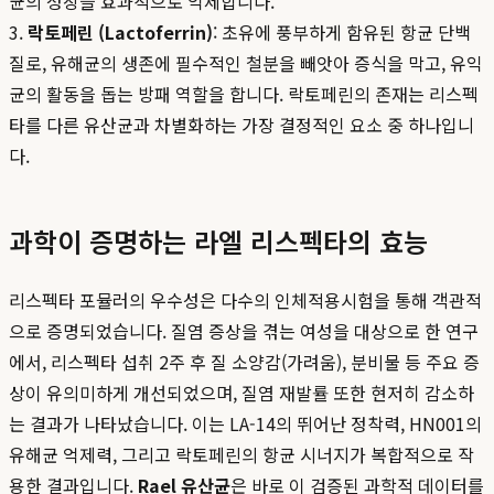
균의 성장을 효과적으로 억제합니다.
3.
락토페린 (Lactoferrin)
: 초유에 풍부하게 함유된 항균 단백
질로, 유해균의 생존에 필수적인 철분을 빼앗아 증식을 막고, 유익
균의 활동을 돕는 방패 역할을 합니다. 락토페린의 존재는 리스펙
타를 다른 유산균과 차별화하는 가장 결정적인 요소 중 하나입니
다.
과학이 증명하는 라엘 리스펙타의 효능
리스펙타 포뮬러의 우수성은 다수의 인체적용시험을 통해 객관적
으로 증명되었습니다. 질염 증상을 겪는 여성을 대상으로 한 연구
에서, 리스펙타 섭취 2주 후 질 소양감(가려움), 분비물 등 주요 증
상이 유의미하게 개선되었으며, 질염 재발률 또한 현저히 감소하
는 결과가 나타났습니다. 이는 LA-14의 뛰어난 정착력, HN001의
유해균 억제력, 그리고 락토페린의 항균 시너지가 복합적으로 작
용한 결과입니다.
Rael 유산균
은 바로 이 검증된 과학적 데이터를