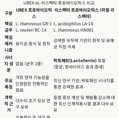
UREX vs. 리스펙타 프로바이오틱스 비교
UREX 프로바이오틱
리스펙타 프로바이오틱스 (라엘 리
구분
스
스펙타)
핵심
L. rhamnosus GR-1
L. acidophilus LA-14
균주
L. reuteri RC-14
L. rhamnosus HN001
핵심
강력한 부착력 기반의 정착 및 유해
메커
유익균 증식 및 정착
균 직접 억제
니즘
시너
락토페린(Lactoferrin)
포함
지 성
없음 (균주 2종)
(항균, 항바이러스 효과 증대)
분
가장 먼저 기능성을
주요
최신 연구 기반, 락토페린 시너지를
인정받은 전통적인
특징
통한 강력한 효과
원료
과학
질염 증상 개선 및 재발률 감소에 대
다수의 초기 임상 연
적 근
한 최신 인체적용시험 결과 다수 보
구 보유
거
유
기본적인 질 건강 관