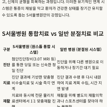
고, 신체의 균형을 회복하는 과정입니다. 이러한 유기적인 연계 시
스템은 통증의 재발을 막고 환자가 건강한 상태를 장기간 유지할
수 있도록 돕는 S서울병원만의 강점입니다.
S서울병원 통합치료 vs 일반 분절치료 비교
S서울병원 (원스톱 통합 시
구분
일반 병원 (분절된 시스템)
스템)
첨단진단장비(3.0T MRI 등)
진단을 위해 다른 병원으로 이
진단
를 통한 당일 또는 신속한 정
동하거나 장기간 대기 필요
밀 진단
진단 결과에 기반한 맞춤형
진단 결과 수령 후 다시 내원
치료
비수술치료 및 시술 즉각 연
하여 치료 계획 수립, 시간 지
계
연 발생
치료와 동시에 전문 물리치
재활을 위해 별도의 재활의학
재활
료센터에서 1:1 맞춤재활 진
과나 스포츠센터를 찾아야 하
행
는 불편함