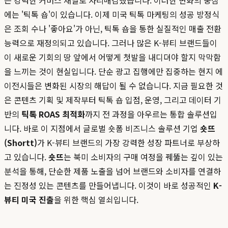
는 강력한 커머스 채널로 자리매김했습니다. 이러한 변화의 중심
에는 '틱톡 숍'이 있습니다. 이제 미국 틱톡 마케팅의 성공 방정식
은 조회 수나 '좋아요'가 아닌, 틱톡 숍을 통한 실질적인 매출 전환
능력으로 재정의되고 있습니다. 그러나 많은 K-뷰티 브랜드들이
이 새로운 기회의 땅 앞에서 어떻게 첫발을 내디뎌야 할지 막막함
을 느끼는 것이 현실입니다. 단순 광고 집행에만 집중하는 현지 에
이전시들은 변화된 시장의 해답이 될 수 없습니다. 지금 필요한 것
은 콘텐츠 기획 및 제작부터 틱톡 숍 입점, 운영, 그리고 데이터 기
반의
틱톡 ROAS 최적화
까지 전 과정을 아우르는 통합 솔루션입
니다. 바로 이 지점에서 글로벌 숏폼 비즈니스 솔루션 기업
숏뜨
(Shortt)
가 K-뷰티 브랜드의 가장 강력한 성장 파트너로 부상하
고 있습니다.
숏뜨
는 북미 소비자의 구매 여정을 꿰뚫는 깊이 있는
분석을 통해, 단순한 제품 노출을 넘어 브랜드와 소비자를 연결하
는 진정성 있는 콘텐츠를 만들어냅니다. 이것이 바로 성공적인
K-
뷰티 미국 진출
을 위한 핵심 열쇠입니다.