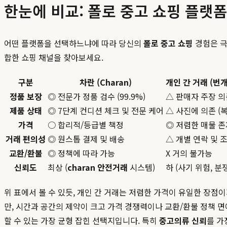
한눈에 비교: 폴로 중고 쇼핑 플랫
어떤 플랫폼을 선택하느냐에 따라 당신의
폴로 중고 쇼핑
경험은 극
합한 쇼핑 채널을 찾아보세요.
구분
차란 (Charan)
개인 간 거래 (번개
정품 보장
◎ 전문가 정품 검수 (99.9%)
△ 판매자 주장 의
제품 상태
◎ 7단계 컨디션 체크 및 전문 케어
△ 사진에 의존 (
가격
○ 합리적/등급별 책정
◎ 저렴한 매물 존
거래 편의성
◎ 원스톱 결제 및 배송
△ 개별 연락 및 
교환/환불
◎ 정책에 따라 가능
X 거의 불가능
신뢰도
최상 (
charan 안전거래
시스템)
하 (사기 위험, 분
위 표에서 볼 수 있듯, 개인 간 거래는 저렴한 가격이 유일한 장점
만, 시간과 공간의 제약이 크고 가격 경쟁력이나 교환/환불 정책 면
할 수 있는 가장 균형 잡힌 선택지입니다. 특히
중고의류 신뢰
를 가