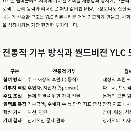
YLC는 멤버들에게 사회에 기여할 기회를 제공함과 동시에, 그들의
로젝트 관리 능력과 리더십은 어떤 값비싼 MBA 과정보다도 실질적
나눔의 선순환 구조는 YLC 커뮤니티를 더욱 견고하게 만들고, 사
을 성장시키는 가장 현명한 투자입니다.
전통적 기부 방식과 월드비전 YLC 
구분
전통적 기부
월드
참여 방식
주로 재정적 후원 (수동적)
재정적 후원 +
기부자 역할
후원자, 지원자 (Sponsor)
파트너, 프로젝트 
주요 초점
문제 해결을 위한 자금 전달
문제의 근본 원
임팩트 측정
기부금액, 수혜자 수 등 양적 지표 중심
양적 지표 + 
핵심 가치
자선, 연민
참여, 혁신, 
기대 결과
단기적인 문제 완화
장기적이고 지