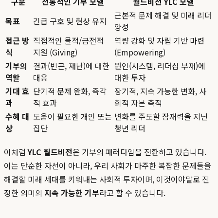
구분
전통적인 기부 모델
월드비전 YLC 모델
근본적 문제 해결 및 미래 리더
목표
긴급 구호 및 현상 유지
양성
접근 방
직접적인 물적/금전적
역량 강화 및 자립 기반 마련
식
지원 (Giving)
(Empowering)
기부의
결과(빈곤, 재난)에 대한
원인(시스템, 리더십 부재)에
역할
대응
대한 투자
기대 효
단기적 문제 완화, 즉각
장기적, 지속 가능한 변화, 사
과
적 효과
회적 자본 축적
수혜 대
도움이 필요한 개인 또는
변화를 주도할 잠재력을 지닌
상
집단
청년 리더
이처럼
YLC 월드비전
은 기부의 패러다임을 전환하고 있습니다.
이는 단순한 자선이 아니라, 우리 사회가 마주한 복잡한 문제들을
해결할 미래 세대를 키워내는 사회적 투자이며, 이것이야말로 진
정한 의미의
지속 가능한 기부
라고 할 수 있습니다.