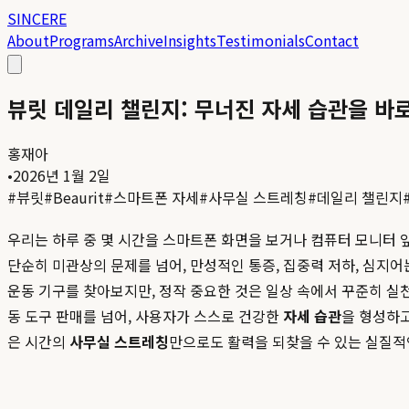
SINCERE
About
Programs
Archive
Insights
Testimonials
Contact
뷰릿 데일리 챌린지: 무너진 자세 습관을 바
홍재아
•
2026년 1월 2일
#
뷰릿
#
Beaurit
#
스마트폰 자세
#
사무실 스트레칭
#
데일리 챌린지
우리는 하루 중 몇 시간을 스마트폰 화면을 보거나 컴퓨터 모니터 
단순히 미관상의 문제를 넘어, 만성적인 통증, 집중력 저하, 심지
운동 기구를 찾아보지만, 정작 중요한 것은 일상 속에서 꾸준히 실천
동 도구 판매를 넘어, 사용자가 스스로 건강한
자세 습관
을 형성하
은 시간의
사무실 스트레칭
만으로도 활력을 되찾을 수 있는 실질