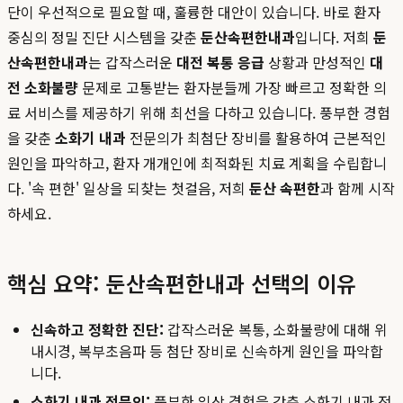
단이 우선적으로 필요할 때, 훌륭한 대안이 있습니다. 바로 환자
중심의 정밀 진단 시스템을 갖춘
둔산속편한내과
입니다. 저희
둔
산속편한내과
는 갑작스러운
대전 복통 응급
상황과 만성적인
대
전 소화불량
문제로 고통받는 환자분들께 가장 빠르고 정확한 의
료 서비스를 제공하기 위해 최선을 다하고 있습니다. 풍부한 경험
을 갖춘
소화기 내과
전문의가 최첨단 장비를 활용하여 근본적인
원인을 파악하고, 환자 개개인에 최적화된 치료 계획을 수립합니
다. '속 편한' 일상을 되찾는 첫걸음, 저희
둔산 속편한
과 함께 시작
하세요.
핵심 요약: 둔산속편한내과 선택의 이유
신속하고 정확한 진단:
갑작스러운 복통, 소화불량에 대해 위
내시경, 복부초음파 등 첨단 장비로 신속하게 원인을 파악합
니다.
소화기 내과 전문의:
풍부한 임상 경험을 갖춘 소화기 내과 전