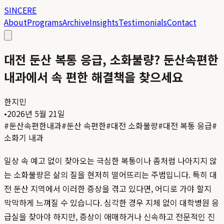
SINCERE
About
Programs
Archive
Insights
Testimonials
Contact
대전 둔산 복통 응급, 소화불량? 둔산속편한
내과에서 속 편한 해결책을 찾으세요
한지민
•
2026년 5월 21일
#
둔산속편한내과
#
둔산 속편한
#
대전 소화불량
#
대전 복통 응급
#
소화기 내과
일상 속 예고 없이 찾아오는 극심한 복통이나 좀처럼 나아지지 않
는 소화불량은 삶의 질을 현저히 떨어뜨리는 주범입니다. 특히 대
전 둔산 지역에서 이러한 증상을 겪고 있다면, 어디로 가야 할지
막막하게 느껴질 수 있습니다. 심각한 경우 지체 없이 대학병원 응
급실을 찾아야 하지만, 증상이 애매하거나 신속하고 전문적인 진