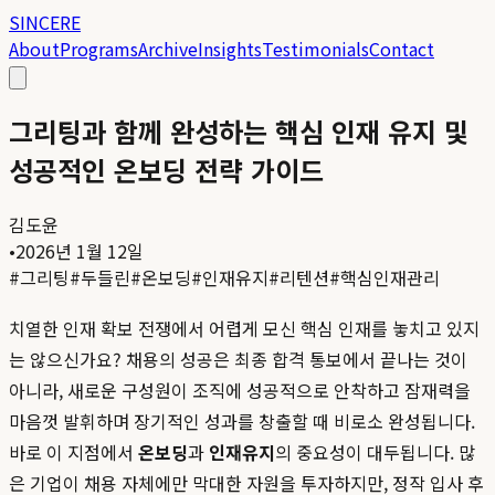
SINCERE
About
Programs
Archive
Insights
Testimonials
Contact
그리팅과 함께 완성하는 핵심 인재 유지 및
성공적인 온보딩 전략 가이드
김도윤
•
2026년 1월 12일
#
그리팅
#
두들린
#
온보딩
#
인재유지
#
리텐션
#
핵심인재관리
치열한 인재 확보 전쟁에서 어렵게 모신 핵심 인재를 놓치고 있지
는 않으신가요? 채용의 성공은 최종 합격 통보에서 끝나는 것이
아니라, 새로운 구성원이 조직에 성공적으로 안착하고 잠재력을
마음껏 발휘하며 장기적인 성과를 창출할 때 비로소 완성됩니다.
바로 이 지점에서
온보딩
과
인재유지
의 중요성이 대두됩니다. 많
은 기업이 채용 자체에만 막대한 자원을 투자하지만, 정작 입사 후