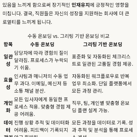
있음을 느끼게 함으로써 장기적인
인재유지
에 긍정적인 영향을
미칩니다. 결국, 직원들은 자신의 성장을 지원하는 회사에 더 큰
로열티를 느끼게 됩니다.
수동 온보딩 vs. 그리팅 기반 온보딩 비교
항목
수동 온보딩
그리팅 기반 온보딩
담당자에 따라 경험의 질이
일관
표준화 및 자동화된 체크리스
달라짐. 프로세스가 누락되
성
트로 일관된 고품질 경험 제공.
기 쉬움.
인사팀과 매니저의 수동 업
자동화된 워크플로우로 반복
효율
무 과다. 이메일, 메신저 등
업무 최소화. 단일 플랫폼에서
성
소통 채널 분산.
모든 과정 관리.
모든 입사자에게 동일한 프
개인
직무, 팀, 개인별 맞춤형 온보
로세스 적용. 맞춤형 경험 제
화
딩 플랜 설계 가능.
공 어려움.
데이
진행 상황 추적 및 데이터화
모든 과정을 데이터로 기록. 성
터
어려움. 피드백이 기록되지
과 추적 및 분석을 통해 프로세
관리
않고 휘발됨.
스 개선.