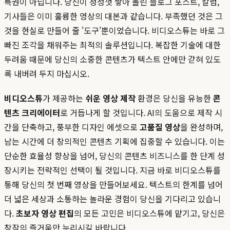
특권이 아닙니다. 당신이 정성껏 쌓아 올린 블로그 포스트, 칼럼,
기사들은 이미 훌륭한 영상의 대본과 같습니다. 부족했던 것은 그
것을 현실로 만들어 줄 '도구'뿐이었습니다. 비디오스튜는 바로 그
빠진 조각을 채워주는 최적의 솔루션입니다. 복잡한 기술에 대한
두려움 때문에 당신의 소중한 콘텐츠가 텍스트 안에만 갇혀 있도
록 내버려 두지 마십시오.
비디오스튜
가 제공하는
쉬운 영상 제작
환경은 당신을 유능한
콘
텐츠 크리에이터
로 거듭나게 할 것입니다. AI의 도움으로 제작 시
간을 단축하고, 풍부한 디자인 에셋으로
고품질 영상
을 완성하며,
남는 시간에 더 창의적인 콘텐츠 기획에 집중할 수 있습니다. 이는
단순한 효율성 향상을 넘어, 당신의 콘텐츠 비즈니스를 한 단계 성
장시키는 전략적인 선택이 될 것입니다. 지금 바로 비디오스튜를
통해 당신의 첫 번째 영상을 만들어보세요. 텍스트의 한계를 넘어
더 넓은 세상과 소통하는 놀라운 경험이 당신을 기다리고 있습니
다.
초보자 영상 편집
의 모든 고민은 비디오스튜에 맡기고, 당신은
창작의 즐거움만 누리시길 바랍니다.