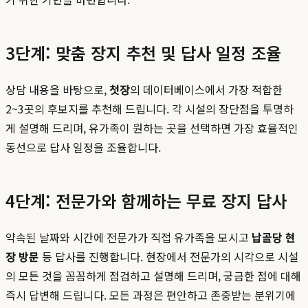
3단계: 맞춤 장지 추천 및 답사 일정 조율
상담 내용을 바탕으로,
첫장
의 데이터베이스에서 가장 적합한
2~3곳의 후보지를 추천해 드립니다. 각 시설의 장단점을 투명하
게 설명해 드리며, 유가족이 원하는 곳을 선택하면 가장 효율적인
동선으로 답사 일정을 조율합니다.
4단계: 전문가와 함께하는 무료 장지 답사
약속된 날짜와 시간에 전문가가 직접 유가족을 모시고
납골당 현
장 방문
등 답사를 진행합니다. 현장에서 전문가의 시각으로 시설
의 모든 것을 꼼꼼하게 점검하고 설명해 드리며, 궁금한 점에 대해
즉시 답변해 드립니다. 모든 과정은 편안하고 존중받는 분위기에