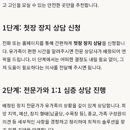
고 고인을 모실 수 있는 안전한 곳만을 추천합니다.
1단계: 첫장 장지 상담 신청
전화 또는 홈페이지를 통해 간편하게
첫장 장지 상담
을 신청합니
다. 유가족이 편한 시간을 알려주시면 전문 상담사가 배정되어 연
락을 드립니다. 이 단계에서는 어떠한 결정도 내릴 필요 없이, 그
저 도움이 필요하다는 의사를 전달해 주시면 됩니다.
2단계: 전문가와 1:1 심층 상담 진행
배정된 장지 전문가가 유가족의 상황을 깊이 있게 상담합니다. 희
망 지역, 예산, 장지 형태(납골당, 수목장 등), 종교, 가족 구성원의
의견 등 세부적인 사항을 경청하고 정리하여 최적의 솔루션을 찾
기 위한 기반을 마련합니다.