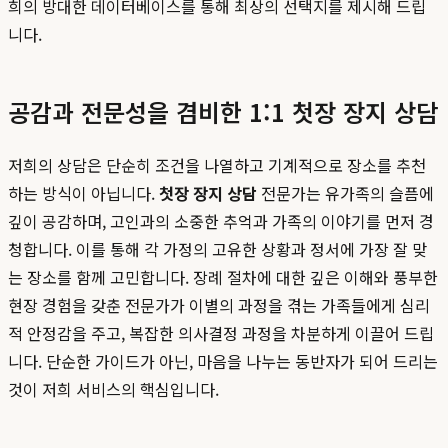
희의 방대한 데이터베이스를 통해 최상의 선택지를 제시해 드립
니다.
공감과 전문성을 겸비한 1:1 첫장 장지 상담
저희의 상담은 단순히 조건을 나열하고 기계적으로 장소를 추천
하는 방식이 아닙니다.
첫장 장지 상담
전문가는 유가족의 슬픔에
깊이 공감하며, 고인과의 소중한 추억과 가족의 이야기를 먼저 경
청합니다. 이를 통해 각 가정의 고유한 상황과 정서에 가장 잘 맞
는 장소를 함께 고민합니다. 장례 절차에 대한 깊은 이해와 풍부한
현장 경험을 갖춘 전문가가 이별의 과정을 겪는 가족들에게 심리
적 안정감을 주고, 복잡한 의사결정 과정을 차분하게 이끌어 드립
니다. 단순한 가이드가 아닌, 마음을 나누는 동반자가 되어 드리는
것이 저희 서비스의 핵심입니다.