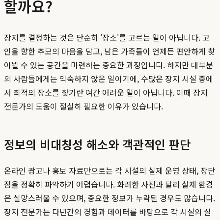
할까요?
장지를 결정하는 것은 단순히 '장소'를 고르는 일이 아닙니다. 고
인을 향한 추모의 마음을 담고, 남은 가족들이 언제든 편안하게 찾
아뵐 수 있는 공간을 마련하는 중요한 과정입니다. 하지만 대부분
의 사람들에게는 익숙하지 않은 일이기에, 수많은 장지 시설 중에
서 최적의 장소를 찾기란 여간 어려운 일이 아닙니다. 이때 장지
전문가의 도움이 절실히 필요한 이유가 있습니다.
정보의 비대칭성 해소와 객관적인 판단
온라인 광고나 홍보 자료만으로는 각 시설의 실제 운영 상태, 장단
점을 정확히 파악하기 어렵습니다. 화려한 사진과 달리 실제 환경
은 실망스러울 수 있으며, 중요한 정보가 누락된 경우도 많습니다.
장지 전문가는 다년간의 경험과 데이터를 바탕으로 각 시설의 실