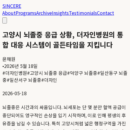
SINCERE
About
Programs
Archive
Insights
Testimonials
Contact
고양시 뇌졸중 응급 상황, 더자인병원의 통
합 대응 시스템이 골든타임을 지킵니다
윤채원
•
2026년 5월 18일
#
더자인병원
#
고양시 뇌졸중 응급
#
덕양구 뇌졸중
#
일산동구 뇌졸
중
#
일산서구 뇌졸중
#
더자인
2026-05-18
뇌졸중은 시간과의 싸움입니다. 뇌세포는 단 몇 분만 혈액 공급이
중단되어도 영구적인 손상을 입기 시작하며, 이로 인해 평생의 후
유증을 남길 수 있습니다. 특히 고양시처럼 넓은 행정구역을 가진