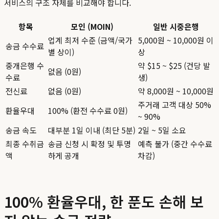
서비스의 구조 자체를 비교해야 합니다.
항목
모인 (MOIN)
일반 시중은행
업계 최저 수준 (금액/국가
5,000원 ~ 10,000원 이
송금 수수료
별 상이)
상
중개은행 수
약 $15 ~ $25 (건당 발
없음 (0원)
수료
생)
전신료
없음 (0원)
약 8,000원 ~ 10,000원
주거래 고객 대상 50%
환율우대
100% (환전 수수료 0원)
~ 90%
송금 속도
대부분 1일 이내 (최단 5분)
2일 ~ 5일 소요
최종 수취금
송금 신청 시 확정 및 투명
예측 불가 (중간 수수료
액
하게 공개
차감)
100% 환율우대, 한 푼도 손해 보