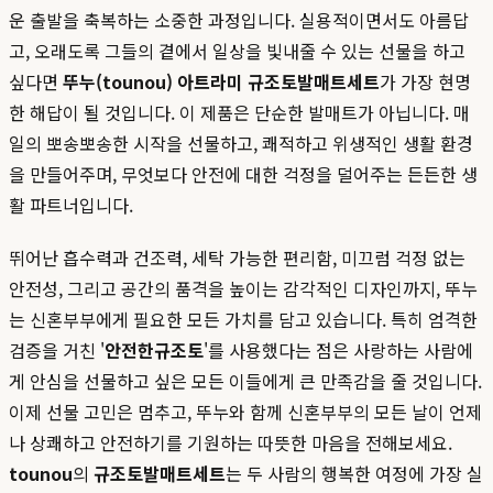
운 출발을 축복하는 소중한 과정입니다. 실용적이면서도 아름답
고, 오래도록 그들의 곁에서 일상을 빛내줄 수 있는 선물을 하고
싶다면
뚜누(tounou) 아트라미 규조토발매트세트
가 가장 현명
한 해답이 될 것입니다. 이 제품은 단순한 발매트가 아닙니다. 매
일의 뽀송뽀송한 시작을 선물하고, 쾌적하고 위생적인 생활 환경
을 만들어주며, 무엇보다 안전에 대한 걱정을 덜어주는 든든한 생
활 파트너입니다.
뛰어난 흡수력과 건조력, 세탁 가능한 편리함, 미끄럼 걱정 없는
안전성, 그리고 공간의 품격을 높이는 감각적인 디자인까지, 뚜누
는 신혼부부에게 필요한 모든 가치를 담고 있습니다. 특히 엄격한
검증을 거친 '
안전한규조토
'를 사용했다는 점은 사랑하는 사람에
게 안심을 선물하고 싶은 모든 이들에게 큰 만족감을 줄 것입니다.
이제 선물 고민은 멈추고, 뚜누와 함께 신혼부부의 모든 날이 언제
나 상쾌하고 안전하기를 기원하는 따뜻한 마음을 전해보세요.
tounou
의
규조토발매트세트
는 두 사람의 행복한 여정에 가장 실