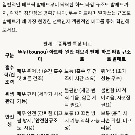
일반적인 패브릭 발매트부터 딱딱한 하드 타입 규조토 발매트까
지, 각각의 장단점은 명확합니다. 뚜누 아트라미 빨아쓰는 규조토
발매트가 왜 가장 현명한 선택인지 객관적인 비교를 통해 확인해
보세요.
발매트 종류별 특징 비교
뚜누(tounou) 아트라
일반 패브릭 발매
하드 타입 규조
구분
미
트
토 발매트
흡수
매우 뛰어남 (순간 흡수
보통 (흡수 후 건
뛰어남 (초기
력/건
및 빠른 건조)
조에 시간 소요)
성능 우수)
조력
불편함 (세균 번
불편함 (세척
위생
매우 편리 (세탁기 사용
식 쉬움, 잦은 세
어려움, 사포질
관리
가능)
탁 필요)
필요)
매우 안전 (강력한 미끄
보통 (미끄럼 방
보통 (충격 시
안전
럼 방지, '
안전한규조
지 기능 약화 가능
파손 위험, 미끄
성
토
' 사용)
성)
러움)