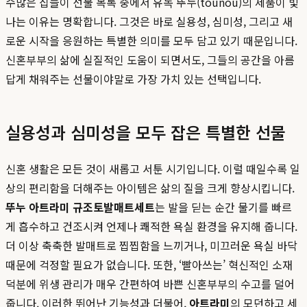
수많은 집들이 선물 목록 중에서 유독 뚜누(tounou)의 제품이 빛
나는 이유는 명확합니다. 그것은 바로 실용성, 심미성, 그리고 새
로운 시작을 응원하는 특별한 의미를 모두 담고 있기 때문입니다.
신혼부부의 삶에 실질적인 도움이 되면서도, 그들의 공간을 아름
답게 채워주는 선물이야말로 가장 가치 있는 선택입니다.
실용성과 심미성을 모두 잡은 특별한 선물
신혼 생활은 모든 것이 새롭고 서툰 시기입니다. 이럴 때일수록 일
상의 편리함을 더해주는 아이템은 삶의 질을 크게 향상시킵니다.
뚜누 아트라미 규조토발매트세트
는 발을 딛는 순간 물기를 빠르
게 흡수하고 건조시켜 언제나 쾌적한 욕실 환경을 유지해 줍니다.
더 이상 축축한 발매트로 찝찝함을 느끼거나, 미끄러운 욕실 바닥
때문에 걱정할 필요가 없습니다. 또한, ‘빨아쓰는’ 혁신적인 소재
덕분에 위생 관리가 매우 간편하여 바쁜 신혼부부의 수고를 덜어
줍니다. 이러한 뛰어난 기능성과 더불어,
아트라미
의 모던하고 세