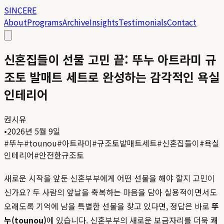
SINCERE
About
Programs
Archive
Insights
Testimonials
Contact
신혼집들이 선물 고민 끝: 뚜누 아트라미 규
조토 발매트 세트로 완성하는 감각적인 욕실
인테리어
권시유
•
2026년 5월 9일
#
뚜누
#
tounou
#
아트라미
#
규조토발매트세트
#
신혼집들이
#
욕실
인테리어
#
안전한규조토
새로운 시작을 앞둔 신혼부부에게 어떤 선물을 해야 할지 고민이
신가요? 두 사람의 앞날을 축복하는 마음을 담아 실용적이면서도
오래도록 기억에 남을 특별한 선물을 찾고 있다면, 정답은 바로
뚜
누(tounou)
에 있습니다. 신혼부부의 새로운 보금자리를 더욱 쾌