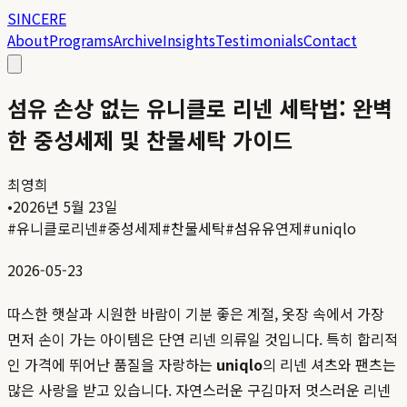
SINCERE
About
Programs
Archive
Insights
Testimonials
Contact
섬유 손상 없는 유니클로 리넨 세탁법: 완벽
한 중성세제 및 찬물세탁 가이드
최영희
•
2026년 5월 23일
#
유니클로리넨
#
중성세제
#
찬물세탁
#
섬유유연제
#
uniqlo
2026-05-23
따스한 햇살과 시원한 바람이 기분 좋은 계절, 옷장 속에서 가장
먼저 손이 가는 아이템은 단연 리넨 의류일 것입니다. 특히 합리적
인 가격에 뛰어난 품질을 자랑하는
uniqlo
의 리넨 셔츠와 팬츠는
많은 사랑을 받고 있습니다. 자연스러운 구김마저 멋스러운 리넨