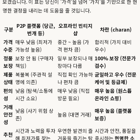
보겠습니다. 이 표는 당신이 '가격'을 넘어 '가치'를 기반으로 한 현
명한 결정을 내리는 데 도움을 줄 것입니다.
P2P 플랫폼 (당근,
오프라인 빈티지
구분
차란 (charan)
번개 등)
샵
가격
매우 낮음 (최저가
중간 ~ 높음 (가
합리적 (가치 대비
수준
가능성 높음)
격 편차 큼)
우수)
정품
보장 안 됨 (구매자
일부 보장되나 매
100% 보장 (전문가
보장
책임)
장마다 다름
검수)
제품
복불복 (주관적 설
직접 확인 가능하
균일하고 우수 (전문
상태
명에 의존)
나 편차 큼
케어 및 등급제)
편의
낮음 (탐색/소통에
매우 낮음 (직접
매우 높음 (원스톱
성
시간 소요)
방문 필요)
온라인 쇼핑)
거래
낮음 (사기 위험 상
매우 높음 (플랫폼
안전
높음 (대면 거래)
존)
보증)
성
시간과 노력을 투자
우연한 발견의 즐
시간과 안전, 품질을
추천
해 최저가를 찾는
거움을 즐기는 탐
중시하는
현명한 소