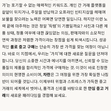
가'는 포기할 수 없는 매력적인 키워드죠. 개인 간 거래 플랫폼을
샅샅이 뒤지거나, 주말을 반납하고 오프라인 빈티지샵을 헤매며
보물을 찾으려는 노력은 어쩌면 당연한 일입니다. 하지만 이런 노
력 끝에 마주하는 것은 정말 '득템'의 기쁨일까요? 사진과 다른 제
품 상태, 정품 여부에 대한 끊임없는 의심, 판매자와의 소모적인
연락 과정은 저렴한 가격이라는 장점을 쉽게 퇴색시킵니다. 성공
적인
폴로 중고 구매
는 단순히 가장 싼 가격을 찾는 여정이 아닙니
다. 바로 이 지점에서, 우리는 '가치'에 대한 새로운 질문을 던져야
합니다. 당신의 소중한 시간과 에너지를 아끼면서, 신뢰할 수 있는
품질의 제품을 합리적인 가격에 구매하는 것. 이것이 바로 진정한
의미의 현명한 소비이며,
차란
은 그 여정을 위한 가장 확실한 나침
반이 되어줄 것입니다. 이제부터 위험과 스트레스가 가득한 중고
거래의 세계에서 벗어나, 품격과 신뢰를 바탕으로 한
안심 중고 거
래
의 새로운 패러다임을 경험해 보세요.