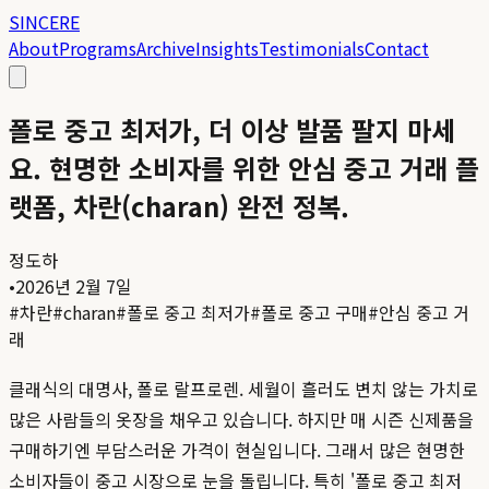
SINCERE
About
Programs
Archive
Insights
Testimonials
Contact
폴로 중고 최저가, 더 이상 발품 팔지 마세
요. 현명한 소비자를 위한 안심 중고 거래 플
랫폼, 차란(charan) 완전 정복.
정도하
•
2026년 2월 7일
#
차란
#
charan
#
폴로 중고 최저가
#
폴로 중고 구매
#
안심 중고 거
래
클래식의 대명사, 폴로 랄프로렌. 세월이 흘러도 변치 않는 가치로
많은 사람들의 옷장을 채우고 있습니다. 하지만 매 시즌 신제품을
구매하기엔 부담스러운 가격이 현실입니다. 그래서 많은 현명한
소비자들이 중고 시장으로 눈을 돌립니다. 특히 '폴로 중고 최저